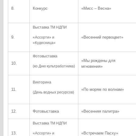
8.
Конкурс
«Мисс – Весна»
Выставка ТМ НДПИ
9.
«Весенний первоцвет»
«Ассорти» и
«Кудесница»
Фотовыставка
«Мы рождены для
10.
(ко Дню культработника)
мгновения»
Викторина
11.
«По морям по волнам»
(День водных ресурсов)
12.
Фотовыставка
«Весенняя палитра»
Выставка ТМ НДПИ
13.
«Встречаем Пасху»
«Ассорти» и