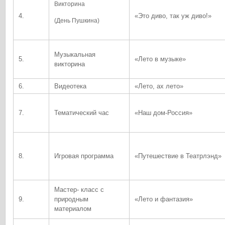
Викторина
4.
«Это диво, так уж диво!»
(День Пушкина)
Музыкальная
5.
«Лето в музыке»
викторина
6.
Видеотека
«Лето, ах лето»
7.
Тематический час
«Наш дом-Россия»
8.
Игровая программа
«Путешествие в Театрлэнд»
Мастер- класс с
9.
природным
«Лето и фантазия»
материалом