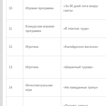
«За 90 дней лета вокруг
10.
Игровая программа
света»
Конкурсная-игровая
11.
«В поисках чуда»
программа
12.
Игротека
«Калейдоскоп веселья»
13.
Игротека
«Шашичный турнир»
Интеллектуальная
14.
«Не изведанные тропы»
игра
«Поднять паруса