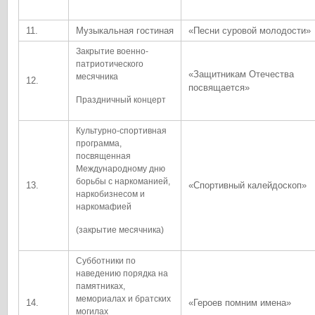
11.
Музыкальная гостиная
«Песни суровой молодости»
Закрытие военно-
патриотического
«Защитникам Отечества
месячника
12.
посвящается»
Праздничный концерт
Культурно-спортивная
программа,
посвященная
Международному дню
борьбы с наркоманией,
13.
«Спортивный калейдоскоп»
наркобизнесом и
наркомафией
(закрытие месячника)
Субботники по
наведению порядка на
памятниках,
мемориалах и братских
14.
«Героев помним имена»
могилах