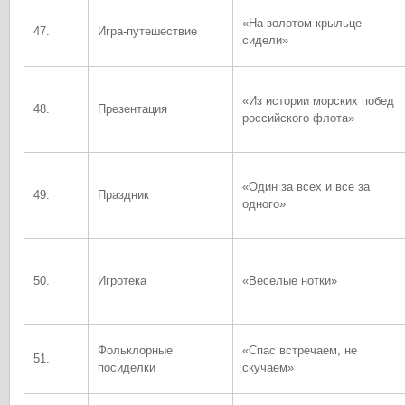
«На золотом крыльце
47.
Игра-путешествие
сидели»
«Из истории морских побед
48.
Презентация
российского флота»
«Один за всех и все за
49.
Праздник
одного»
50.
Игротека
«Веселые нотки»
Фольклорные
«Спас встречаем, не
51.
посиделки
скучаем»