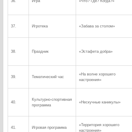
36.
Игра
«Что? Где? Когда?»
37.
Игротека
«Забава за столом»
38.
Праздник
«Эстафета добра»
«На волне хорошего
39.
Тематический час
настроения»
Культурно-спортивная
40.
«Нескучные каникулы»
программа
«Территория хорошего
41.
Игровая программа
настроения»