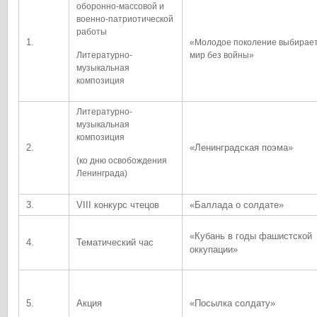
оборонно-массовой и
военно-патриотической
работы
1.
«Молодое поколение выбирае
Литературно-
мир без войны»
музыкальная
композиция
Литературно-
музыкальная
композиция
2.
«Ленинградская поэма»
(ко дню освобождения
Ленинграда)
3.
VIII конкурс чтецов
«Баллада о солдате»
«Кубань в годы фашистской
4.
Тематический час
оккупации»
5.
Акция
«Посылка солдату»