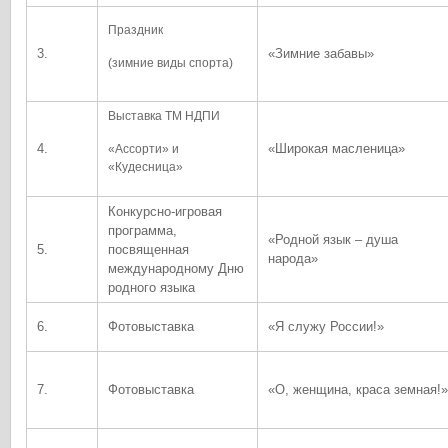
Праздник
3.
«Зимние забавы»
(зимние виды спорта)
Выставка ТМ НДПИ
4.
«Широкая масленица»
«Ассорти» и
«Кудесница»
Конкурсно-игровая
программа,
«Родной язык – душа
5.
посвященная
народа»
международному Дню
родного языка
6.
Фотовыставка
«Я служу России!»
7.
Фотовыставка
«О, женщина, краса земная!»