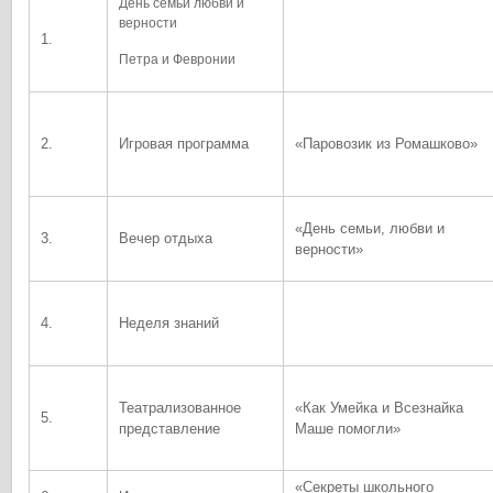
День семьи любви и
верности
1.
Петра и Февронии
2.
Игровая программа
«Паровозик из Ромашково»
«День семьи, любви и
3.
Вечер отдыха
верности»
4.
Неделя знаний
Театрализованное
«Как Умейка и Всезнайка
5.
представление
Маше помогли»
«Секреты школьного