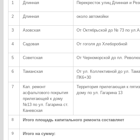
1
Длинная
Перекресток улиц Длинная и Рез
2
Длинная
около автомойки
3
Азовская
От Октябрьской до № 73 по ул.А
4
Садовая
От гоголя до Хлеборобной
5
Советская
От Черноморской до пл. Револю
6
Таманская
От ул. Коллективной до ул. Там
ПК6+30
7
Кап. ремонт
Территория прилегающая к пяти
асфальтового покрытия
дому по ул. Гагарина 13
прилегающей к дому
№13 по ул. Гагарина ст.
Каневская
8
Итого площадь капитального ремонта составляет
9
Итого на сумму: