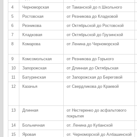
4
Черноморская
от Таманской до п.Школьного
5
Ростовская
от Резникова до Кладковой
6
Резникова
от Октябрьской до Ростовской
7
Кладковая
от Октябрьской до Грузинской
8
Комарова
от Ленина до Черноморской
9
Комсомольская
от Резникова до Горького
10
Запорожская
от Длинная до Октябрьская
11
Батуринская
от Запорожская до Береговой
12
Казачья
от Свердликова до Краевой
13
Длинная
от Нестеренко до асфальтового
покрытия
14
Больничная
от. Ленина до Кубанской
15
Яровая
от. Черноморской до Албашинской