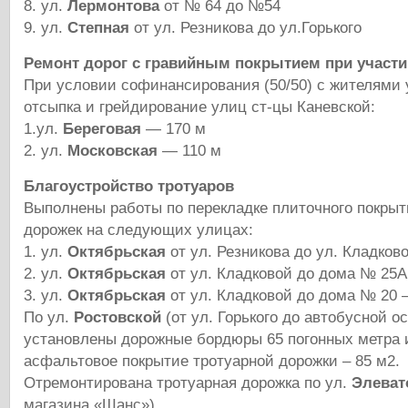
8. ул.
Лермонтова
от № 64 до №54
9. ул.
Степная
от ул. Резникова до ул.Горького
Ремонт дорог с гравийным покрытием при участи
При условии софинансирования (50/50) с жителями
отсыпка и грейдирование улиц ст-цы Каневской:
1.ул.
Береговая
— 170 м
2. ул.
Московская
— 110 м
Благоустройство тротуаров
Выполнены работы по перекладке плиточного покрыт
дорожек на следующих улицах:
1. ул.
Октябрьская
от ул. Резникова до ул. Кладково
2. ул.
Октябрьская
от ул. Кладковой до дома № 25А
3. ул.
Октябрьская
от ул. Кладковой до дома № 20 –
По ул.
Ростовской
(от ул. Горького до автобусной о
установлены дорожные бордюры 65 погонных метра 
асфальтовое покрытие тротуарной дорожки – 85 м2.
Отремонтирована тротуарная дорожка по ул.
Элеват
магазина «Шанс»).