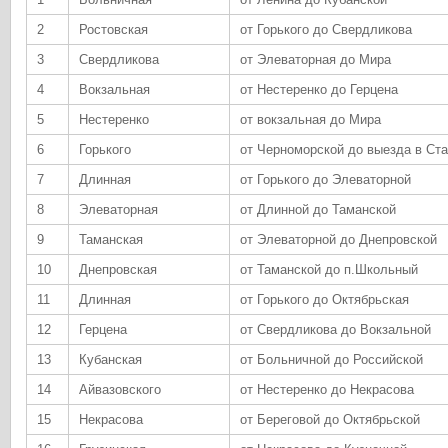
2
Ростовская
от Горького до Свердликова
3
Свердликова
от Элеваторная до Мира
4
Вокзальная
от Нестеренко до Герцена
5
Нестеренко
от вокзальная до Мира
6
Горького
от Черноморской до выезда в Ст
7
Длинная
от Горького до Элеваторной
8
Элеваторная
от Длинной до Таманской
9
Таманская
от Элеваторной до Днепровской
10
Днепровская
от Таманской до п.Школьный
11
Длинная
от Горького до Октябрьская
12
Герцена
от Свердликова до Вокзальной
13
Кубанская
от Больничной до Российской
14
Айвазовского
от Нестеренко до Некрасова
15
Некрасова
от Береговой до Октябрьской