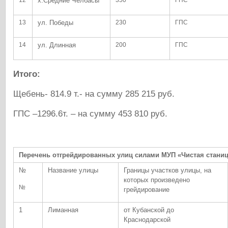
12
х.Средние Челбасы
350
ГПС
13
ул. Победы
230
ГПС
14
ул. Длинная
200
ГПС
Итого:
Щебень- 814.9 т.- на сумму 285 215 руб.
ГПС –1296.6т. – на сумму 453 810 руб.
Перечень отгрейдированных улиц силами МУП «Чистая станиц
№
Название улицы
Границы участков улицы, на
которых произведено
№
грейдирование
1
Лиманная
от Кубанской до
Краснодарской