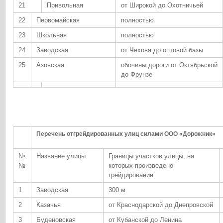
21
Привольная
от Широкой до Охотничьей
22
Первомайская
полностью
23
Школьная
полностью
24
Заводская
от Чехова до оптовой базы
25
Азовская
обочины дороги от Октябрьской
до Фрунзе
Перечень отгрейдированных улиц силами ООО «Дорожник»
№
Название улицы
Границы участков улицы, на
№
которых произведено
грейдирование
1
Заводская
300 м
2
Казачья
от Краснодарской до Днепровской
3
Буденовская
от Кубанской до Ленина