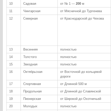
10
Садовая
от № 1 —
200
м
11
Чингарская
от Мясничной до Тургенева
12
Северная
от Краснодарской до Чехова
13
Весенняя
полностью
14
Толстого
полностью
15
Звездная
полностью
16
Октябрьская
от Восточной до кольцевой
дороги
17
Спортивная
от Длинной 500 м
18
Продольная
от Длинной до Славянской
19
Пионерская
от Широкой до Охотничьей
20
Молодых
полностью