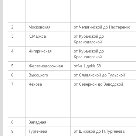
2
Московская
от Чепигинской до Нестеренко
3
К.Маркса
от Кубанской до
Краснодарской
4
Чигиринская
от Кубанской до
Краснодарской
5
Железнодорожная
от№ 1 до№ 58
6
Высоцкого
от Славянской до Тульской
7
Чехова
от Северной до Заводской
8
Западная
9
Тургенева
от Широкой до П.Тургенева