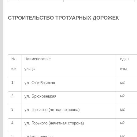
СТРОИТЕЛЬСТВО ТРОТУАРНЫХ ДОРОЖЕК
№
Наименование
един.
п/п
улицы
изм.
1
ул. Октябрьская
м2
2
ул. Брюховецкая
м2
3
ул. Горького (четная сторона)
м2
4
ул. Горького (нечетная сторона)
м2
5
ул.Больничная
м2