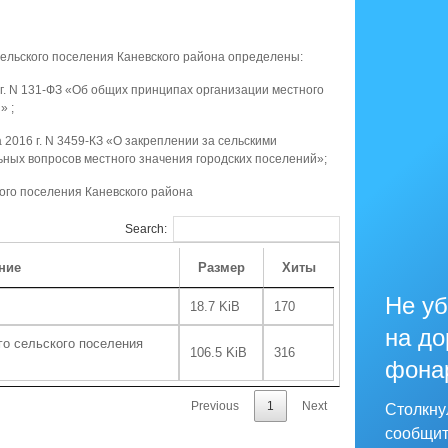
ельского поселения Каневского района определены:
г. N 131-ФЗ «Об общих принципах организации местного
» ;
а 2016 г. N 3459-КЗ «О закреплении за сельскими
ных вопросов местного значения городских поселений»;
кого поселения Каневского района
Search:
ние
Размер
Хиты
Не уб
18.7 KiB
170
на до
го сельского поселения
106.5 KiB
316
фона
Previous
1
Next
Столкну
сообщит