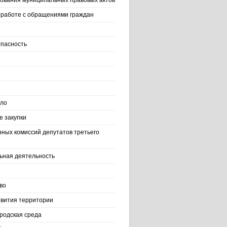
ования муниципальных правовых актов
работе с обращениями граждан
пасность
ело
 закупки
нных комиссий депутатов третьего
ьная деятельность
во
вития территории
родская среда