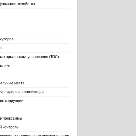
нальное хозяйство
хуторов
ия
ые органы самоуправления (ТОС)
емляки
ельные места
учреждения, организации
ие коррупции
е программы
й контроль