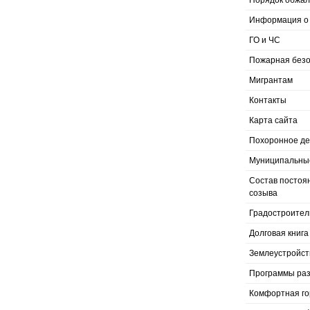
Порядок обжал
Информация о 
ГО и ЧС
Пожарная безо
Мигрантам
Контакты
Карта сайта
Похоронное д
Муниципальные
Состав постоя
созыва
Градостроител
Долговая книга
Землеустройст
Программы раз
Комфортная го