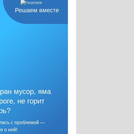
Решаем вместе
ран мусор, яма
роге, не горит
рь?
лись с проблемой —
е о ней!