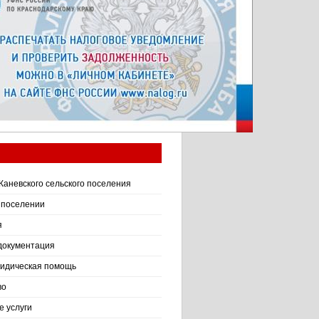
Каневского сельского поселения
 поселении
я
документация
идическая помощь
во
 услуги