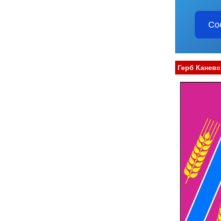
Со
Герб Каневс