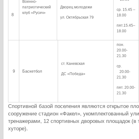
Военно-
патриотический
Дворец молодежи
ср. 15.45 –
клуб «Русич»
8
18.00
ул. Октябрьская 79
пят.15.45–
18.00
пон.
20.00-
21.30
ст. Каневская
ср.
9
Баскетбол
20.00-
ДС «Победа»
21.30
пят. 20.00-
21.30
Спортивной базой поселения являются открытое пло
сооружение стадион «Факел», укомплектованный ул
тренажерами, 12 спортивных дворовых площадок (в 
хуторе).