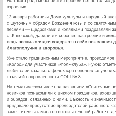
Но такого рода мероприятия проводятся не только дл
взрослых.
13 января работники Дома культуры и народный ан
с шуточным обрядом Вождения козы и со святочны
песнями — щедровками и колядками поздравляли ж
ст.Каневской, дарили им хорошее настроение и
жела
ведь песни-колядки содержат в себе пожелания д
благополучия и здоровья.
Уже стало традиционным мероприятие, проводимое 
«Колос» для участников «Фолк-клуба». Нужно отмети
любителей казачьего фольклора пополнился ученика
казачьей направленности СОШ № 3.
На тематическом часе под названием «Святочные по
новичков познакомили с циклом праздников, входящ
и обрядов, связанных с ними. Важность и значимос
придавало присутствие председателей районного ка
заместителя атамана по воспитательной работе с д