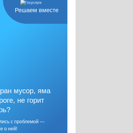
Решаем вместе
ран мусор, яма
роге, не горит
рь?
лись с проблемой —
е о ней!