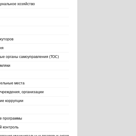
нальное хозяйство
хуторов
ия
ые органы самоуправления (ТОС)
емляки
ельные места
учреждения, организации
ие коррупции
е программы
й контроль