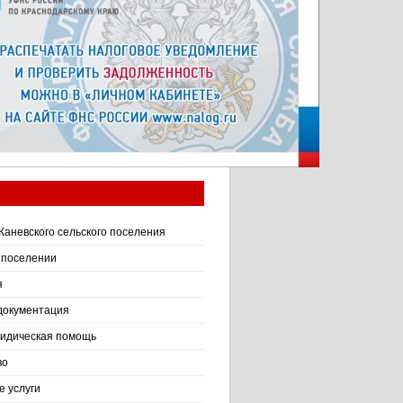
Каневского сельского поселения
 поселении
я
документация
идическая помощь
во
 услуги