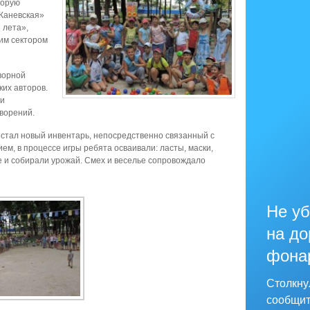
торую
Каневская»
 лета»,
им сектором
ворной
их авторов.
ли
ворений.
 стал новый инвентарь, непосредственно связанный с
ем, в процессе игры ребята осваивали: ласты, маски,
е и собирали урожай. Смех и веселье сопровождало
Не уб
на до
фона
Столкну
сообщит