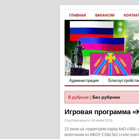
ГЛАВНАЯ
ВАКАНСИИ
КОНТАК
Администрация
Благоустройств
В рубрике |
Без рубрики
Игровая программа «
Опубликовано в 30 июля 2016.
21 июля на территории парка КиО «300- 
ребятишки из МБОУ СОШ №2 стали учас