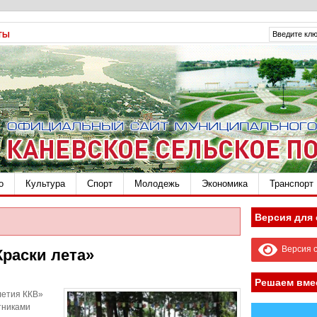
ТЫ
о
Культура
Спорт
Молодежь
Экономика
Транспорт
Версия для
Версия с
Краски лета»
Решаем вме
летия ККВ»
тниками