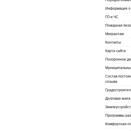
Порядок обжал
Информация о 
ГО и ЧС
Пожарная безо
Мигрантам
Контакты
Карта сайта
Похоронное д
Муниципальные
Состав постоя
созыва
Градостроител
Долговая книга
Землеустройст
Программы раз
Комфортная го