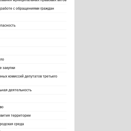
ования муниципальных правовых актов
работе с обращениями граждан
пасность
ело
 закупки
нных комиссий депутатов третьего
ьная деятельность
во
вития территории
родская среда