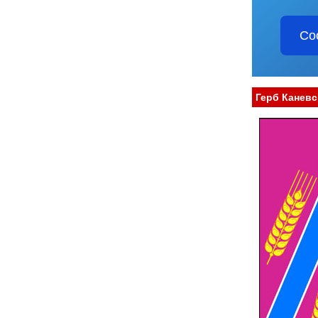
Со
Герб Каневс