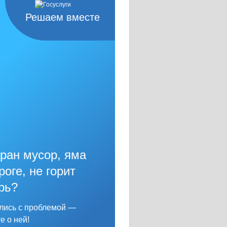
Решаем вместе
ран мусор, яма
роге, не горит
рь?
лись с проблемой —
е о ней!