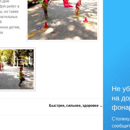
ю Дню
Для ребят в
ы, но также
ечательных
й
нное детям,
ра
Не уб
на до
фона
Быстрее, сильнее, здоровее
→
Столкну
сообщит