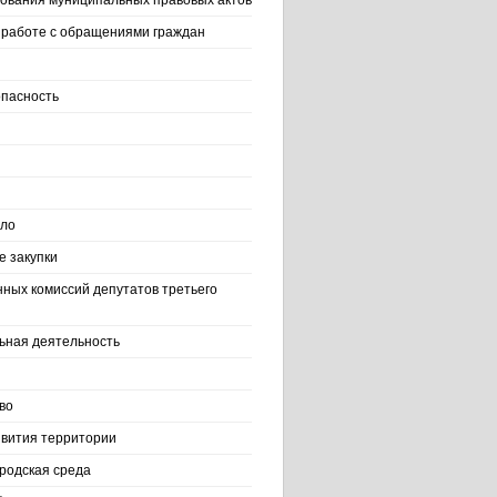
ования муниципальных правовых актов
работе с обращениями граждан
пасность
ело
 закупки
нных комиссий депутатов третьего
ьная деятельность
во
вития территории
родская среда