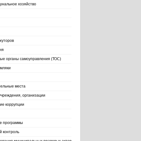
нальное хозяйство
хуторов
ия
ые органы самоуправления (ТОС)
емляки
ельные места
учреждения, организации
ие коррупции
е программы
й контроль