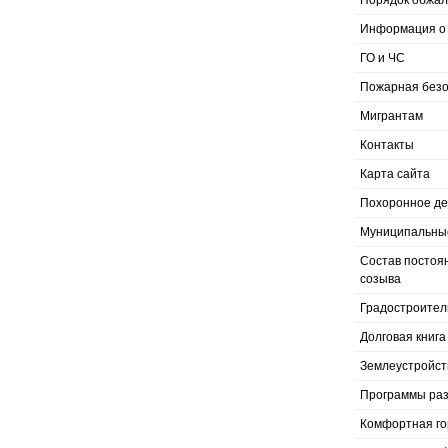
Порядок обжал
Информация о 
ГО и ЧС
Пожарная безо
Мигрантам
Контакты
Карта сайта
Похоронное д
Муниципальные
Состав постоя
созыва
Градостроител
Долговая книга
Землеустройст
Программы раз
Комфортная го