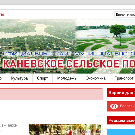
ТЫ
о
Культура
Спорт
Молодежь
Экономика
Транспорт
Версия для
Версия с
Решаем вме
а в «Парке
ая