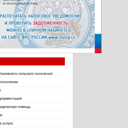
Каневского сельского поселения
 поселении
я
документация
идическая помощь
во
 услуги