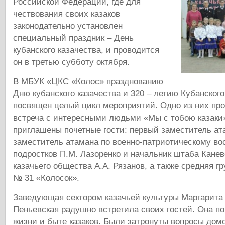
Российской Федерации, где для
чествования своих казаков
законодательно установлен
специальный праздник – День
кубанского казачества, и проводится
он в третью субботу октября.
В МБУК «ЦКС «Колос» празднованию
Дню кубанского казачества и 320 – летию Кубанского
посвящен целый цикл мероприятий. Одно из них про
встреча с интересными людьми «Мы с тобою казаки»
приглашены почетные гости: первый заместитель ат
заместитель атамана по военно-патриотическому во
подростков П.М. Лазоренко и начальник штаба Канев
казачьего общества А.А. Рязанов, а также средняя гр
№ 31 «Колосок».
Заведующая сектором казачьей культуры Маргарита
Пеньевская радушно встретила своих гостей. Она п
жизни и быте казаков. Были затронуты вопросы дом