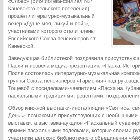
«Слово» (библиотека-филиал №7
Каневского сельского поселения)
прошёл литературно-музыкальный
вечер «Душе моя, ликуй и пой!»,
участниками которого стали члены
Российского Союза пенсионеров ст.
Каневской.
Заведующая библиотекой поздравила присутствующ
Пасхи и провела медиа-презентацию «Пасха. Истори
После состоялась литературно-музыкальная композ
группы Союза пенсионеров «Гармония» под руковод
Тощевой с посиделками-чаепитием «Пасха на Кубан
пасхальными традициями, рецептами, поздравлени
Обзор книжной выставки-инсталляции «Святись, свя
День!» познакомил присутствующих с необычными 
выставки, а выставка-аукцион «Пасхальный сувенир
яркими пасхальными поделками, которые своими ру
участники детского библиотечного объединения «Ай