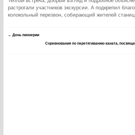
Теплая встреча, добрый взгляд и подробное объясн
растрогали участников экскурсии. А подкрепил благ
колокольный перезвон, собирающий жителей станиц
←
День пионерии
Соревнования по перетягиванию каната, посвящ