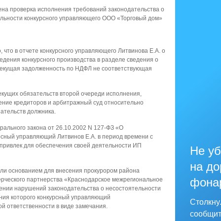
ена проверка исполнения требований законодательства о
тельности конкурсного управляющего ООО «Торговый дом»
 что в отчете конкурсного управляющего Литвинова Е.А. о
ведения конкурсного производства в разделе сведения о
текущая задолженность по НДФЛ не соответствующая
екущих обязательств второй очереди исполнения,
ение кредиторов и арбитражный суд относительно
ательств должника.
ерального закона от 26.10.2002 N 127-ФЗ «О
рсный управляющий Литвинов Е.А. в период времени с
 привлек для обеспечения своей деятельности ИП
Не уб
на до
ли основанием для внесения прокурором района
фона
мерческого партнерства «Краснодарское межрегиональное
ении нарушений законодательства о несостоятельности
ения которого конкурсный управляющий
Столкну
ой ответственности в виде замечания.
сообщит