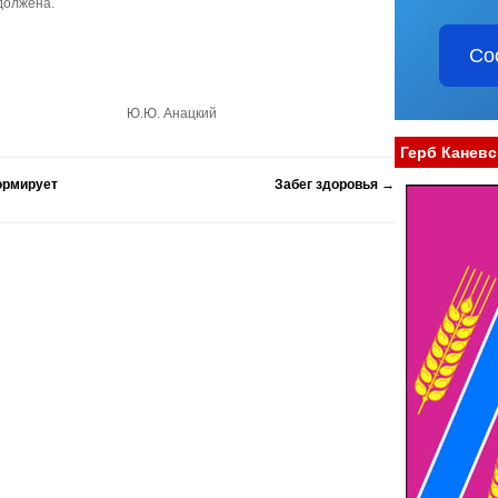
должена.
Со
айона Ю.Ю. Анацкий
Герб Каневс
ормирует
Забег здоровья
→