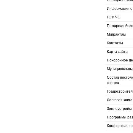
Порядок обжал
Информация о 
ГО и ЧС
Пожарная безо
Мигрантам
Контакты
Карта сайта
Похоронное д
Муниципальные
Состав постоя
созыва
Градостроител
Долговая книга
Землеустройст
Программы раз
Комфортная го