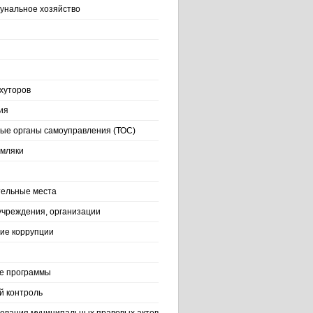
нальное хозяйство
хуторов
ия
ые органы самоуправления (ТОС)
емляки
ельные места
учреждения, организации
ие коррупции
е программы
й контроль