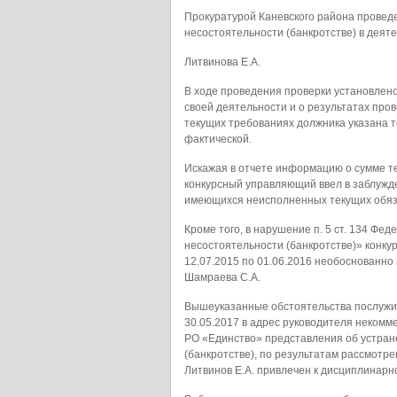
Прокуратурой Каневского района провед
несостоятельности (банкротстве) в дея
Литвинова Е.А.
В ходе проведения проверки установлено,
своей деятельности и о результатах про
текущих требованиях должника указана 
фактической.
Искажая в отчете информацию о сумме т
конкурсный управляющий ввел в заблужд
имеющихся неисполненных текущих обяз
Кроме того, в нарушение п. 5 ст. 134 Фед
несостоятельности (банкротстве)» конку
12.07.2015 по 01.06.2016 необоснованно
Шамраева С.А.
Вышеуказанные обстоятельства послужи
30.05.2017 в адрес руководителя неком
РО «Единство» представления об устран
(банкротстве), по результатам рассмотр
Литвинов Е.А. привлечен к дисциплинарн