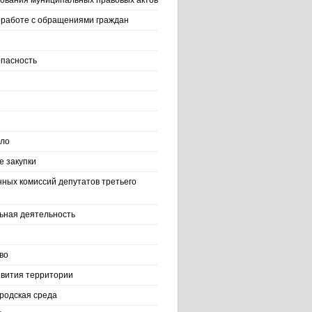
ования муниципальных правовых актов
работе с обращениями граждан
пасность
ело
 закупки
нных комиссий депутатов третьего
ьная деятельность
во
вития территории
родская среда