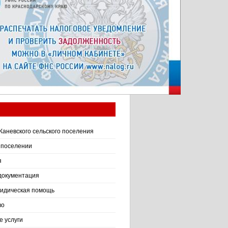
Каневского сельского поселения
 поселении
я
документация
идическая помощь
во
 услуги