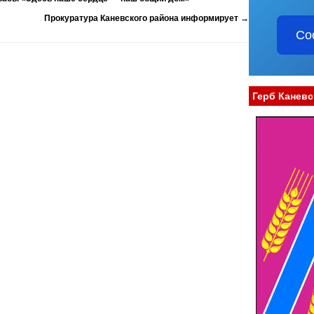
Прокуратура Каневского района информирует
→
Со
Герб Каневс