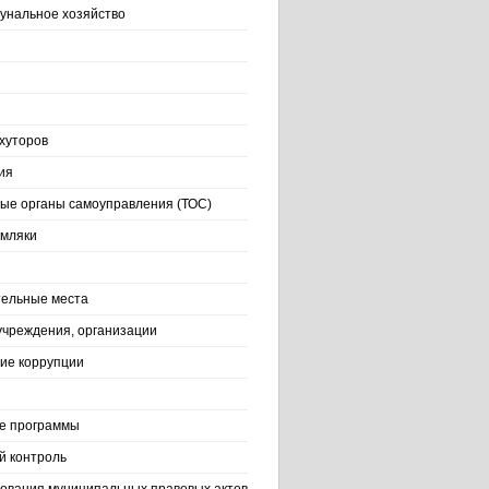
нальное хозяйство
хуторов
ия
ые органы самоуправления (ТОС)
емляки
ельные места
учреждения, организации
ие коррупции
е программы
й контроль