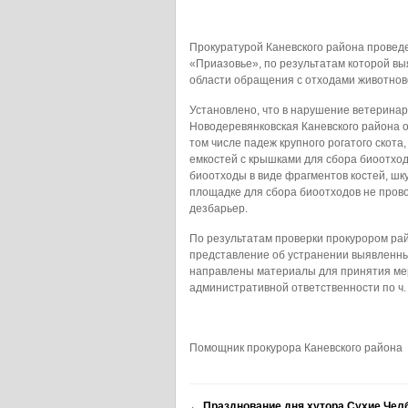
Прокуратурой Каневского района провед
«Приазовье», по результатам которой в
области обращения с отходами животнов
Установлено, что в нарушение ветеринар
Новодеревянковская Каневского района 
том числе падеж крупного рогатого скота
емкостей с крышками для сбора биоотход
биоотходы в виде фрагментов костей, шкур
площадке для сбора биоотходов не прово
дезбарьер.
По результатам проверки прокурором рай
представление об устранении выявленны
направлены материалы для принятия ме
административной ответственности по ч. 3 с
Помощник прокурора Каневско
←
Празднование дня хутора Сухие Чел