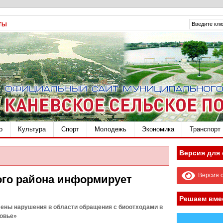
ТЫ
о
Культура
Спорт
Молодежь
Экономика
Транспорт
Версия для
Версия с
ого района информирует
Решаем вме
лены нарушения в области обращения с биоотходами в
овье»