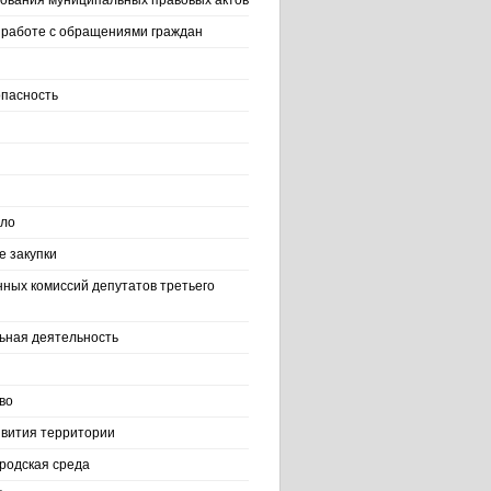
ования муниципальных правовых актов
работе с обращениями граждан
пасность
ело
 закупки
нных комиссий депутатов третьего
ьная деятельность
во
вития территории
родская среда