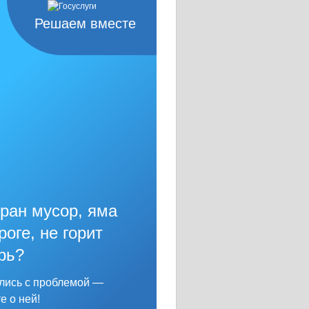
Решаем вместе
ран мусор, яма
роге, не горит
рь?
лись с проблемой —
е о ней!