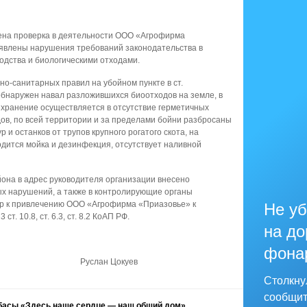
ена проверка в деятельности ООО «Агрофирма
ыявлены нарушения требований законодательства в
одства и биологическими отходами.
но-санитарных правил на убойном пункте в ст.
обнаружен навал разложившихся биоотходов на земле, в
, хранение осуществляется в отсутствие герметичных
ов, по всей территории и за пределами бойни разбросаны
 и останков от трупов крупного рогатого скота, на
дится мойка и дезинфекция, отсутствует наливной
она в адрес руководителя организации внесено
х нарушений, а также в контролирующие органы
р к привлечению ООО «Агрофирма «Приазовье» к
Не уб
т. 10.8, ст. 6.3, ст. 8.2 КоАП РФ.
на до
фона
го района Руслан Цокуев
Столкну
сообщит
басы «Здесь наше сердце — наш общий дом»