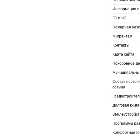
Порядок обжал
Информация о 
ГО и ЧС
Пожарная безо
Мигрантам
Контакты
Карта сайта
Похоронное д
Муниципальные
Состав постоя
созыва
Градостроител
Долговая книга
Землеустройст
Программы раз
Комфортная го