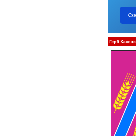
Со
Герб Каневс