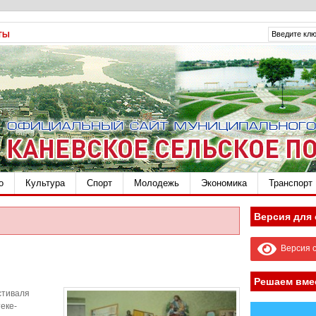
ТЫ
о
Культура
Спорт
Молодежь
Экономика
Транспорт
Версия для
Версия с
Решаем вме
стиваля
еке-