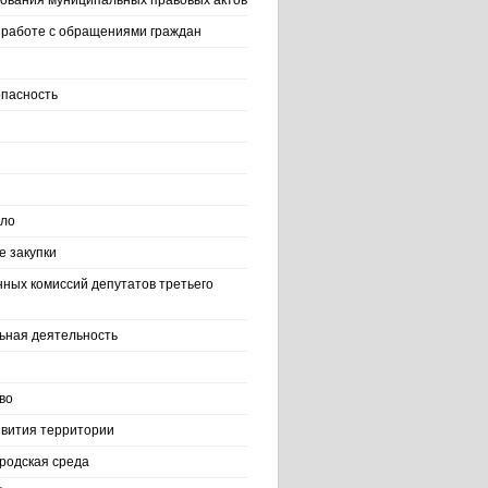
ования муниципальных правовых актов
работе с обращениями граждан
пасность
ело
 закупки
нных комиссий депутатов третьего
ьная деятельность
во
вития территории
родская среда