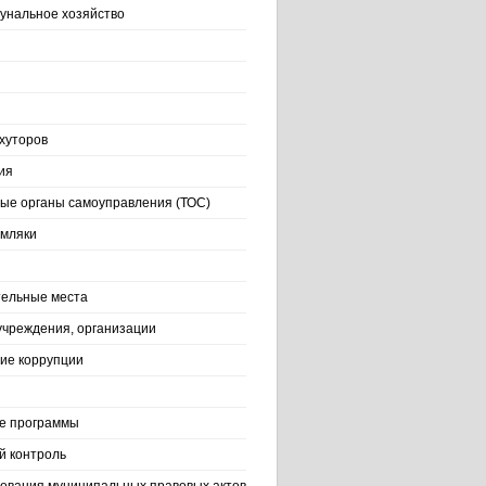
нальное хозяйство
хуторов
ия
ые органы самоуправления (ТОС)
емляки
ельные места
учреждения, организации
ие коррупции
е программы
й контроль