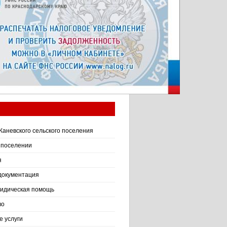
Каневского сельского поселения
 поселении
я
документация
идическая помощь
во
 услуги