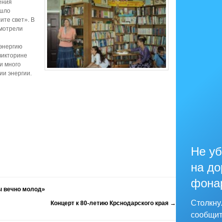
ения
ошло
ите свет». В
смотрели
энергию
викторине
и много
ии энергии.
Не уб
на до
фона
ы вечно молод»
Столкну
Концерт к 80-летию Крснодарского края
→
сообщит