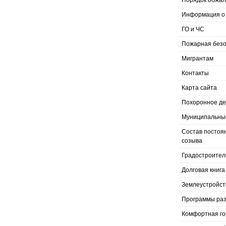
Порядок обжал
Информация о 
ГО и ЧС
Пожарная безо
Мигрантам
Контакты
Карта сайта
Похоронное д
Муниципальные
Состав постоя
созыва
Градостроител
Долговая книга
Землеустройст
Программы раз
Комфортная го