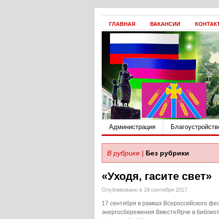
ГЛАВНАЯ
ВАКАНСИИ
КОНТАК
Администрация
Благоустройств
В рубрике |
Без рубрики
«Уходя, гасите свет»
Опубликовано в 18 сентября 2017.
17 сентября в рамках Всероссийского фе
энергосбережения ВместеЯрче в библиот