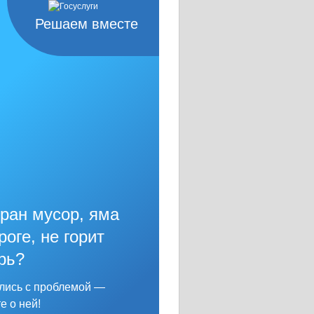
Решаем вместе
ран мусор, яма
роге, не горит
рь?
лись с проблемой —
е о ней!