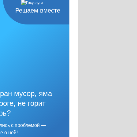
Решаем вместе
ран мусор, яма
роге, не горит
рь?
лись с проблемой —
е о ней!