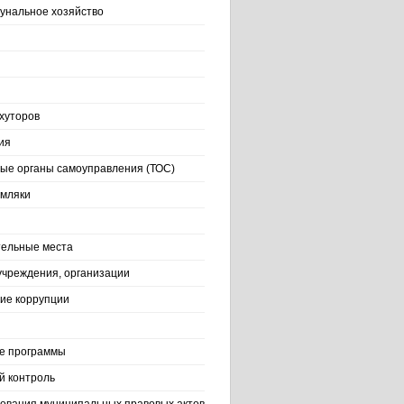
нальное хозяйство
хуторов
ия
ые органы самоуправления (ТОС)
емляки
ельные места
учреждения, организации
ие коррупции
е программы
й контроль