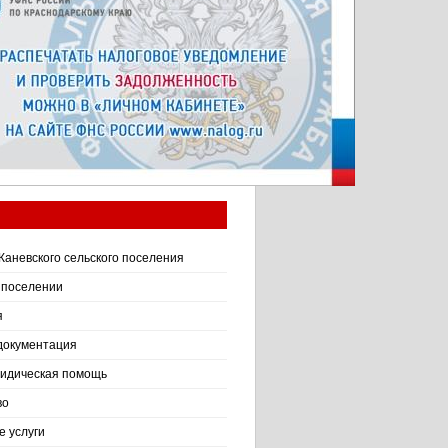
Каневского сельского поселения
 поселении
я
документация
идическая помощь
во
 услуги