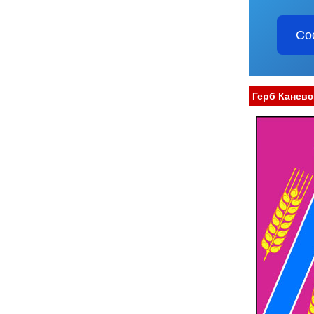
Со
Герб Каневс