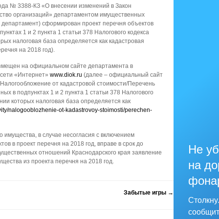
года № 3388-КЗ «О внесении изменений в Закон
ество организаций» департаментом имущественных
– департамент) сформирован проект перечня объектов
унктах 1 и 2 пункта 1 статьи 378 Налогового кодекса
рых налоговая база определяется как кадастровая
еречня на 2018 год).
размещен на официальном сайте департамента в
сети «Интернет»
www.diok.ru
(далее – официальный сайт
/Налогообложение от кадастровой стоимости/Перечень
ых в подпунктах 1 и 2 пункта 1 статьи 378 Налогового
нии которых налоговая база определяется как
tivity/nalogooblozhenie-ot-kadastrovoy-stoimosti/perechen-
 имущества, в случае несогласия с включением
в в проект перечня на 2018 год, вправе в срок до
Не уб
имущественных отношений Краснодарского края заявление
щества из проекта перечня на 2018 год.
на до
фона
Забытые игры
→
Столкну
сообщит