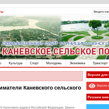
ТЫ
о
Культура
Спорт
Молодежь
Экономика
Транспорт
Версия для
Версия с
матели Каневского сельского
Решаем вме
8 Налогового кодекса Российской Федерации, Закона