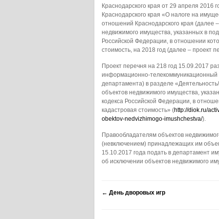
Краснодарского края от 29 апреля 2016 
Краснодарского края «О налоге на имущ
отношений Краснодарского края (далее 
недвижимого имущества, указанных в подп
Российской Федерации, в отношении кото
стоимость, на 2018 год (далее – проект п
Проект перечня на 218 год 15.09.2017 
информационно-телекоммуникационный 
департамента) в разделе «Деятельность
объектов недвижимого имущества, указанн
кодекса Российской Федерации, в отноше
кадастровая стоимость» (
http://diok.ru/ac
obektov-nedvizhimogo-imushchestva/
).
Правообладателям объектов недвижимого
(невключением) принадлежащих им объекто
15.10.2017 года подать в департамент 
об исключении объектов недвижимого иму
←
День дворовых игр