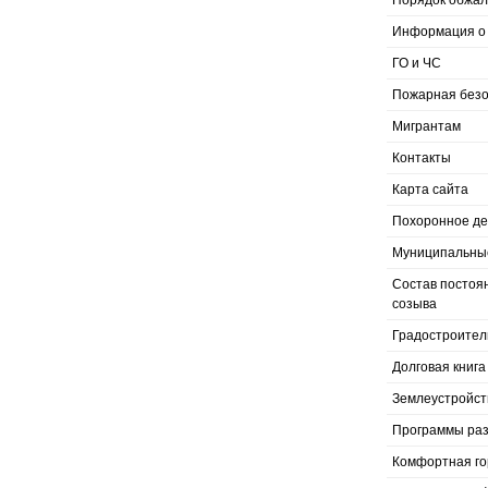
Порядок обжал
Информация о 
ГО и ЧС
Пожарная безо
Мигрантам
Контакты
Карта сайта
Похоронное д
Муниципальные
Состав постоя
созыва
Градостроител
Долговая книга
Землеустройст
Программы раз
Комфортная го