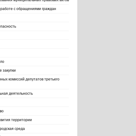
ования муниципальных правовых актов
работе с обращениями граждан
пасность
ело
 закупки
нных комиссий депутатов третьего
ьная деятельность
во
вития территории
родская среда