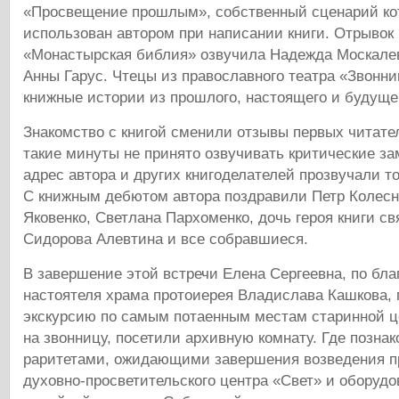
«Просвещение прошлым», собственный сценарий ко
использован автором при написании книги. Отрывок 
«Монастырская библия» озвучила Надежда Москалева
Анны Гарус. Чтецы из православного театра «Звонн
книжные истории из прошлого, настоящего и будуще
Знакомство с книгой сменили отзывы первых читате
такие минуты не принято озвучивать критические за
адрес автора и других книгоделателей прозвучали т
С книжным дебютом автора поздравили Петр Колесн
Яковенко, Светлана Пархоменко, дочь героя книги с
Сидорова Алевтина и все собравшиеся.
В завершение этой встречи Елена Сергеевна, по бл
настоятеля храма протоиерея Владислава Кашкова, 
экскурсию по самым потаенным местам старинной ц
на звонницу, посетили архивную комнату. Где позна
раритетами, ожидающими завершения возведения п
духовно-просветительского центра «Свет» и оборудо