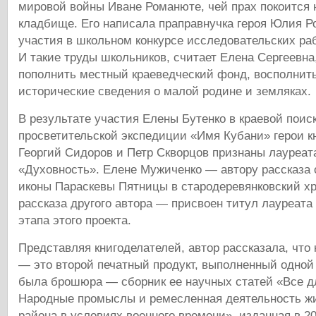
мировой войны Иване Романюте, чей прах покоится 
кладбище. Его написала праправнучка героя Юлия 
участия в школьном конкурсе исследовательских ра
И такие труды школьников, считает Елена Сергеевна
пополнить местный краеведческий фонд, восполнит
исторические сведения о малой родине и земляках.
В результате участия Елены Бутенко в краевой поис
просветительской экспедиции «Имя Кубани» герои к
Георгий Сидоров и Петр Скворцов признаны лауреат
«Духовность». Елене Мужиченко — автору рассказа
иконы Параскевы Пятницы в стародеревянковский хр
рассказа другого автора — присвоен титул лауреат
этапа этого проекта.
Представляя книгоделателей, автор рассказала, что
— это второй печатный продукт, выполненный одной
была брошюра — сборник ее научных статей «Все д
Народные промыслы и ремесленная деятельность жи
района в условиях военного времени», изданная в 2