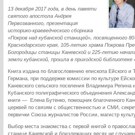
13 декабря 2017 года, в день памяти
святого апостола Андрея
Первозванного, презентация
историко-краеведческого сборника
«Покров над кубанской станицей», посвященного 8
Краснодарского края, 105-летию храма Покрова Пр
Богородицы станицы Каневской и 225-летию начала
земли кубанской, прошла в приходской библиотеке 
Книга издана по благословению епископа Ейского и
Германа, при поддержке комиссии по культуре Ейско
Каневского сельского поселения Владимира Репина 
Кубанского полиграфического объединения Александ
книги — Елена Бутенко, помощник благочинного Кане
церквей по связям с общественностью и СМИ, секре
первички Союза журналистов России, магистр культ
Выбор места знакомства с первой книгой о правосла
станице Каневской и близлежащих весях не случаен