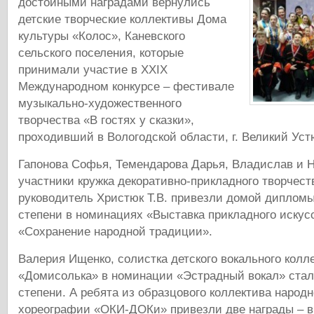
достойными наградами вернулись
детские творческие коллективы Дома
культуры «Колос», Каневского
сельского поселения, которые
принимали участие в XXIX
Международном конкурсе – фестивале
музыкально-художественного
творчества «В гостях у сказки»,
проходивший в Вологодской области, г. Великий Уст
Гапонова Софья, Темендарова Дарья, Владислав и 
участники кружка декоративно-прикладного творчест
руководитель Христюк Т.В. привезли домой дипломы
степени в номинациях «Выставка прикладного искус
«Сохранение народной традиции».
Валерия Ищенко, солистка детского вокального колл
«Домисолька» в номинации «Эстрадный вокал» стала
степени. А ребята из образцового коллектива народ
хореографии «ОКИ-ДОКи» привезли две награды – 