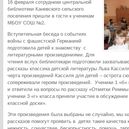
16 февраля сотрудники центральной
библиотеки Каневского сельского
поселения пришли в гости к ученикам
МБОУ СОШ №2.
Вступительная беседа о событиях
войны с фашистской Германией
подготовила детей к знакомству с
литературными произведениями. Для
чтения вслух библиотекари подготовили захватыва
рассказы классика детской литературы Льва Кассил
черта произведений Кассиля для детей – острота сю
сопереживали героям произведений. Ученики 1 «б»
и ответили на вопросы по рассказу «Отметки Риммы
ученики 3 «г» класса приняли участие в обсуждении
классной доски».
Эти произведения была выбраны не случайно, мы на
рассказов помогут проявить в детях такие качества к
нежность, сочувствие, бескорыстность, помощь, тер