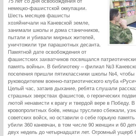
75 лет со дня освобождения от
немецко-фашистской оккупации.
Шесть месяцев фашисты
хозяйничали на Каневской земле,
занимали школы и дома станичников,
пытали и убивали мирных жителей,
уничтожили три парашютных десанта.
Памятной дате освобождения от
фашистских захватчиков посвящался патриотически
память войны». В библиотеку – филиал №3 Каневско
поселения пришли пятиклассники школы №4, чтобы 
руководителем военно-патриотического клуба «Руси
Целый час, затаив дыхание, ребята слушали расска
страшных зверствах фашистов, о героических подви
лютой ненависти к врагу и твердой вере в Победу. В
кровопролитных боёв, немцы трусливо сбежали, узн
советских войск, но оставили о себе горькую память
убили 360 каневчан, в том числе 90 женщин и 60 дет
двух недель до четырнадцати лет. Огромный ущерб 