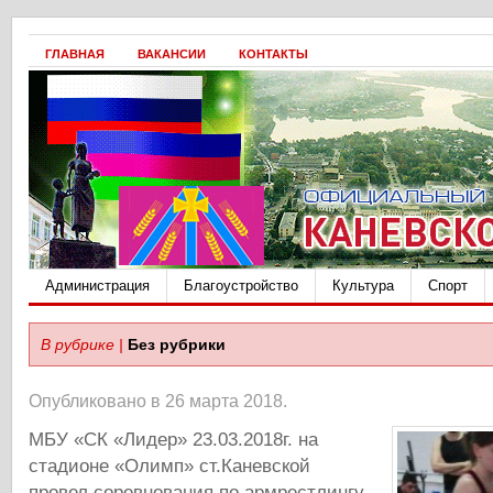
ГЛАВНАЯ
ВАКАНСИИ
КОНТАКТЫ
Администрация
Благоустройство
Культура
Спорт
В рубрике |
Без рубрики
Опубликовано в 26 марта 2018.
МБУ «СК «Лидер» 23.03.2018г. на
стадионе «Олимп» ст.Каневской
провел соревнования по армрестлингу