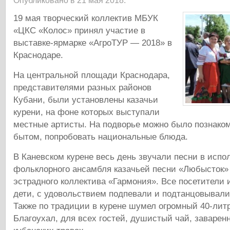
Опубликовано в 21 мая 2018.
19 мая творческий коллектив МБУК
«ЦКС «Колос» принял участие в
выставке-ярмарке «АгроТУР — 2018» в
Краснодаре.
На центральной площади Краснодара,
представителями разных районов
Кубани, были установлены казачьи
курени, на фоне которых выступали
местные артисты. На подворье можно было познаком
бытом, попробовать национальные блюда.
В Каневском курене весь день звучали песни в испо
фольклорного ансамбля казачьей песни «Любысток» 
эстрадного коллектива «Гармония». Все посетители и
дети, с удовольствием подпевали и подтанцовывал
Также по традиции в курене шумел огромный 40-лит
Благоухал, для всех гостей, душистый чай, заварен