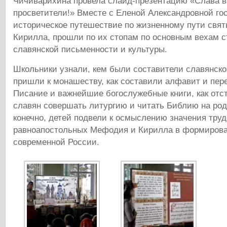
Чичиварихина провела слайд-презентацию «Слава ва
просветители!» Вместе с Еленой Александровной го
историческое путешествие по жизненному пути свя
Кирилла, прошли по их стопам по основным вехам 
славянской письменности и культуры.
Школьники узнали, кем были составители славянской
пришли к монашеству, как составили алфавит и пе
Писание и важнейшие богослужебные книги, как отс
славян совершать литургию и читать Библию на ро
конечно, детей подвели к осмыслению значения тру
равноапостольных Мефодия и Кирилла в формирова
современной России.