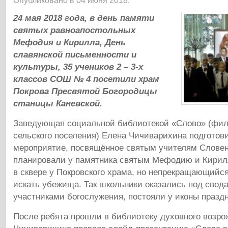
Опубликовано в 04 июня 2018.
24 мая 2018 года, в день памяти
святых равноапостольных
Мефодия и Кирилла, День
славянской письменности и
культуры, 35 учеников 2 – 3-х
классов СОШ № 4 посетили храм
Покрова Пресвятой Богородицы
станицы Каневской.
Заведующая социальной библиотекой «Слово» (фил
сельского поселения) Елена Чичиварихина подготов
мероприятие, посвящённое святым учителям Словен
планировали у памятника святым Мефодию и Кирилл
в сквере у Покровского храма, но непрекращающийс
искать убежища. Так школьники оказались под свод
участниками богослужения, постояли у иконы праздн
После ребята прошли в библиотеку духовного возро