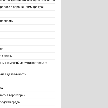
ования муниципальных правовых актов
работе с обращениями граждан
пасность
ело
 закупки
нных комиссий депутатов третьего
ьная деятельность
во
вития территории
родская среда