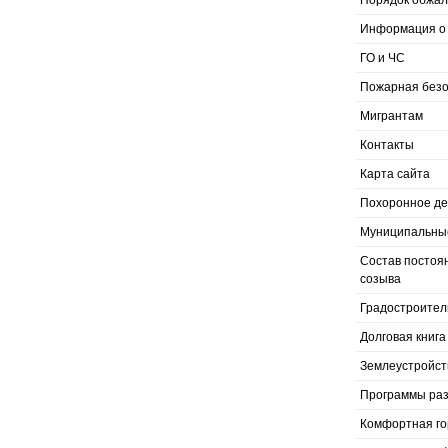
Порядок обжал
Информация о 
ГО и ЧС
Пожарная безо
Мигрантам
Контакты
Карта сайта
Похоронное д
Муниципальные
Состав постоя
созыва
Градостроител
Долговая книга
Землеустройст
Программы раз
Комфортная го