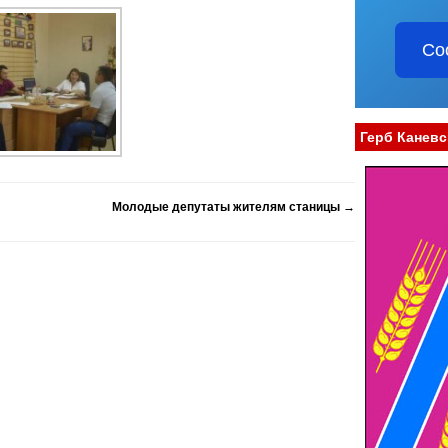
Со
Герб Каневс
Молодые депутаты жителям станицы
→