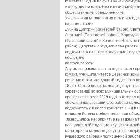
комитета СМД КК по физической культуре
спорту, делам молодежи и взаимодейств
общественными объединениями.
Участниками мероприятия стали молоды
парламентарии
Дубина Дмитрий (Каневской район), Свит
Анатолий (Павловский район), Маремуко
(Кущевский район) и Кравченко Эвелина 
район). Депутаты обсудили план работы
подкомитета на второе полугодие текуще
последние
полгода работы.
Другим вопросом в повестке дня стало п
команд муниципалитетов Северной зоны 
решение о том, что данный вид спорта н
18 лет. С этой целью молодые депутаты
соревнований во всех муниципальных об
провести в апреле 2019 года, в котором 
обсудили дальнейший курс работы молод
подкомитета и в целом комитета СМД КК 
взаимодействию с общественными объе
Завершилось мероприятие выездом на т
площадок, действующих в Кущевском рай
мониторинга молодые депутаты провери
Кущевского района к полноценной работе