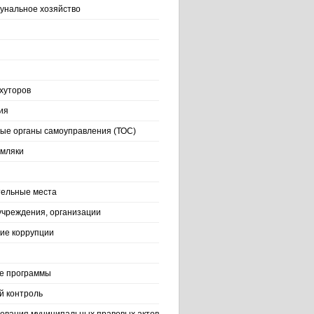
нальное хозяйство
хуторов
ия
ые органы самоуправления (ТОС)
емляки
ельные места
учреждения, организации
ие коррупции
е программы
й контроль