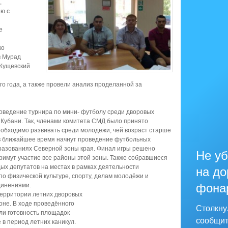
,
ию с
е
ко
в Мурад
(Кущевский
го года, а также провели анализ проделанной за
роведение турнира по мини- футболу среди дворовых
Кубани. Так, членами комитета СМД было принято
еобходимо развивать среди молодежи, чей возраст старше
 в ближайшее время начнут проведение футбольных
разованиях Северной зоны края. Финал игры решено
Не уб
примут участие все районы этой зоны. Также собравшиеся
ых депутатов на местах в рамках деятельности
на до
по физической культуре, спорту, делам молодёжи и
фона
динениями.
ерритории летних дворовых
оне. В ходе проведённого
Столкну
ли готовность площадок
сообщит
 в период летних каникул.