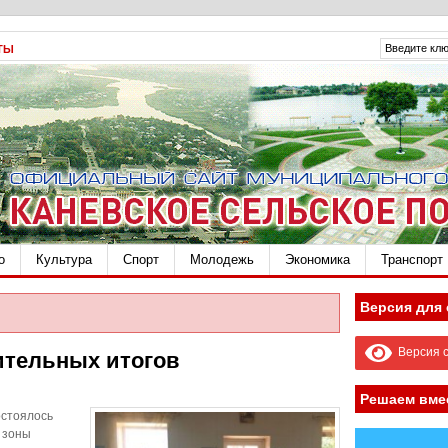
ТЫ
о
Культура
Спорт
Молодежь
Экономика
Транспорт
Версия для
Версия с
ительных итогов
Решаем вме
остоялось
 зоны