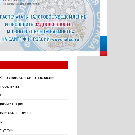
Каневского сельского поселения
 поселении
я
документация
идическая помощь
во
 услуги