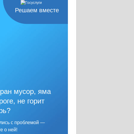
Решаем вместе
ран мусор, яма
роге, не горит
рь?
лись с проблемой —
е о ней!