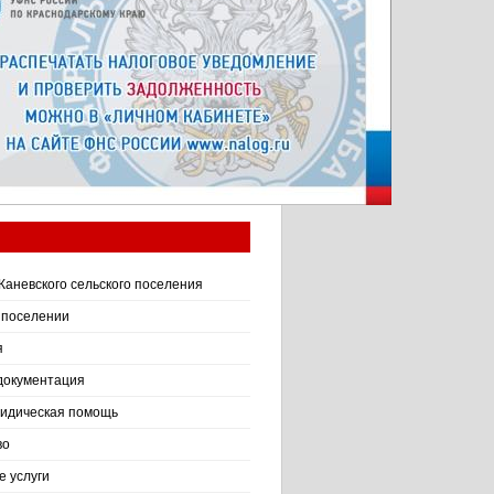
Каневского сельского поселения
 поселении
я
документация
идическая помощь
во
 услуги