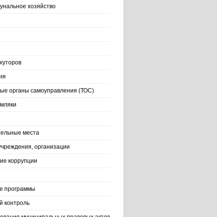
нальное хозяйство
хуторов
ия
ые органы самоуправления (ТОС)
емляки
ельные места
учреждения, организации
ие коррупции
е программы
й контроль