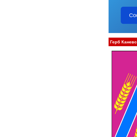
Со
Герб Каневс