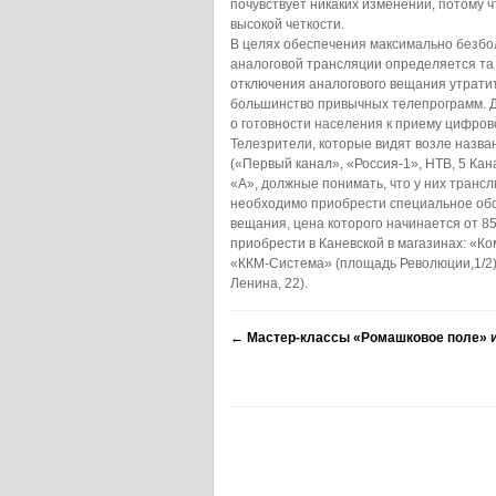
почувствует никаких изменений, потому ч
высокой четкости.
В целях обеспечения максимально безбо
аналоговой трансляции определяется та 
отключения аналогового вещания утрати
большинство привычных телепрограмм. Д
о готовности населения к приему цифрово
Телезрители, которые видят возле назв
(«Первый канал», «Россия-1», НТВ, 5 Кан
«А», должные понимать, что у них транс
необходимо приобрести специальное об
вещания, цена которого начинается от 8
приобрести в Каневской в магазинах: «Ком
«ККМ-Система» (площадь Революции,1/2),
Ленина, 22).
←
Мастер-классы «Ромашковое поле» и