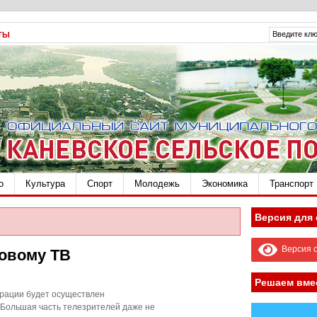
ТЫ
о
Культура
Спорт
Молодежь
Экономика
Транспорт
Версия для
Версия с
овому ТВ
Решаем вме
ерации будет осуществлен
Большая часть телезрителей даже не