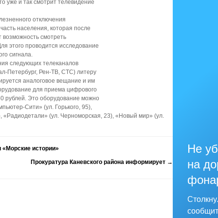
то уже и так смотрит телевидение
лезненного отключения
часть населения, которая после
т возможность смотреть
ля этого проводится исследование
го сигнала.
ания следующих телеканалов
ал-Петербург, Рен-ТВ, СТС) литеру
лируется аналоговое вещание и им
орудование для приема цифрового
50 рублей. Это оборудование можно
пьютер-Сити» (ул. Горького, 95),
 «Радиодетали» (ул. Черноморская, 23), «Новый мир» (ул.
Не уб
 «Морские истории»
на до
Прокуратура Каневского района информирует
→
фона
Столкну
сообщит