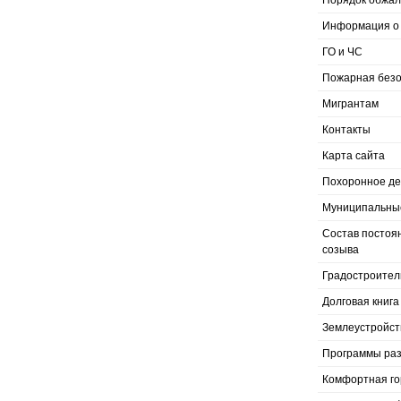
Порядок обжал
Информация о 
ГО и ЧС
Пожарная безо
Мигрантам
Контакты
Карта сайта
Похоронное д
Муниципальные
Состав постоя
созыва
Градостроител
Долговая книга
Землеустройст
Программы раз
Комфортная го