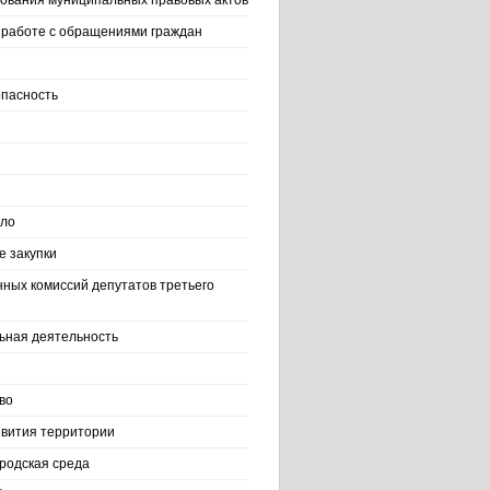
ования муниципальных правовых актов
работе с обращениями граждан
пасность
ело
 закупки
нных комиссий депутатов третьего
ьная деятельность
во
вития территории
родская среда