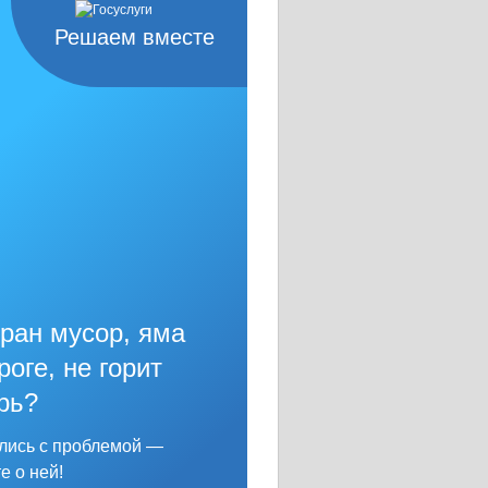
Решаем вместе
ран мусор, яма
роге, не горит
рь?
лись с проблемой —
е о ней!