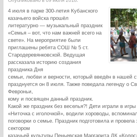
Опубликовано в 09 июля 2018.
4 июля в парке 300-летия Кубанского
казачьего войска прошёл
литературно — музыкальный праздник
«Семья – вот, что нам важней всего на
свете». На мероприятие были
приглашены ребята СОШ № 5 ст.
Стародеревянковской. Ведущая
рассказала историю создания
праздника Дня
семьи, любви и верности, который введён в нашей с
празднуется он 8 июля. Также поведала легенду о С
Февроньи,
кому и посвящен данный праздник.
Какой же праздник без веселья?! Дети играли в игры
«Ниточка с иголочкой», водили хороводы, вспомина
поговорки о семье. Праздник подготовила и провел
сектором
казачьей культуры Пеньевская Маргарита ДК «Колос