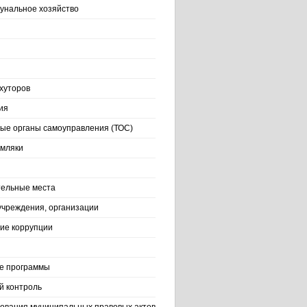
нальное хозяйство
хуторов
ия
ые органы самоуправления (ТОС)
емляки
ельные места
учреждения, организации
ие коррупции
е программы
й контроль