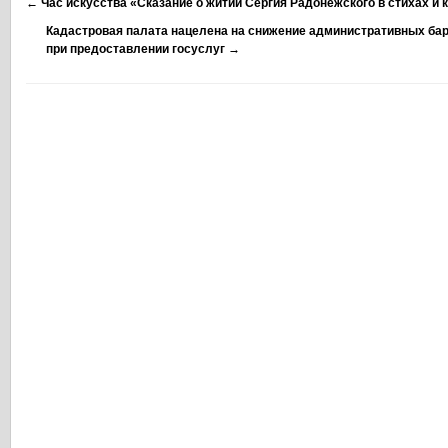
←
Час искусства «Сказание о житии Сергия Радонежского в стихах и 
Кадастровая палата нацелена на снижение административных бар
при предоставлении госуслуг
→