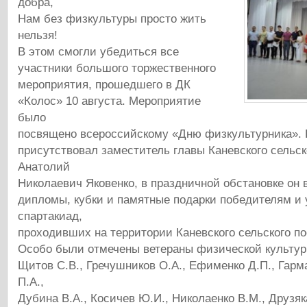
добра,
Нам без физкультуры просто жить
нельзя!
В этом смогли убедиться все
участники большого торжественного
мероприятия, прошедшего в ДК
«Колос» 10 августа. Мероприятие
было
посвящено всероссийскому «Дню физкультурника». 
присутствовал заместитель главы Каневского сельск
Анатолий
Николаевич Яковенко, в праздничной обстановке он 
дипломы, кубки и памятные подарки победителям и
спартакиад,
проходивших на территории Каневского сельского по
Особо были отмечены ветераны физической культуры
Щитов С.В., Гречушников О.А., Ефименко Д.П., Гарм
П.А.,
Дубина В.А., Косичев Ю.И., Николаенко В.М., Друзяк