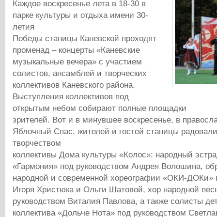
Каждое воскресенье лета в 18-30 в
парке культуры и отдыха имени 30-
летия
Победы станицы Каневской проходят
променад – концерты «Каневские
музыкальные вечера» с участием
солистов, ансамблей и творческих
коллективов Каневского района.
Выступления коллективов под
открытым небом собирают полные площадки
зрителей. Вот и в минувшее воскресенье, в правосл
Яблочный Спас, жителей и гостей станицы радовал
творчеством
коллективы Дома культуры «Колос»: народный эстр
«Гармония» под руководством Андрея Волошина, об
народной и современной хореографии «ОКИ-ДОКи» 
Игоря Христюка и Ольги Шатовой, хор народной пес
руководством Виталия Павлова, а также солисты дет
коллектива «Дольче Нота» под руководством Светл