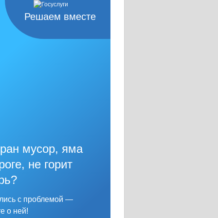
Решаем вместе
ран мусор, яма
роге, не горит
рь?
лись с проблемой —
е о ней!