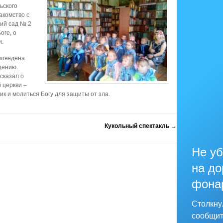
ьского
акомство с
ий сад № 2
оге, о
и.
роведена
щению.
сказал о
 церкви –
к и молиться Богу для защиты от зла.
Кукольный спектакль
→
Не уб
на до
фона
Столкну
сообщит