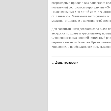
возрождения (филиал №4 Каневского сел
поселения) состоялось мероприятие «Зн
Православием» для детей из МДОУ детск
ст. Каневской. Маленькие гости узнали о Б
молитве, о Церкви и о христианской жизн
Для воспитанников детского сада была п
экскурсия по храму и крестильному поме
Священник храма Георгий Рогальский рас
первом и главном Таинстве Православной
Крещении, о необходимости носить крести
←
День трезвости