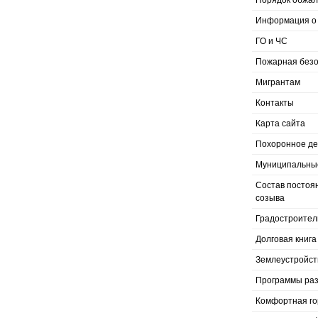
Порядок обжал
Информация о 
ГО и ЧС
Пожарная безо
Мигрантам
Контакты
Карта сайта
Похоронное д
Муниципальные
Состав постоя
созыва
Градостроител
Долговая книга
Землеустройст
Программы раз
Комфортная го