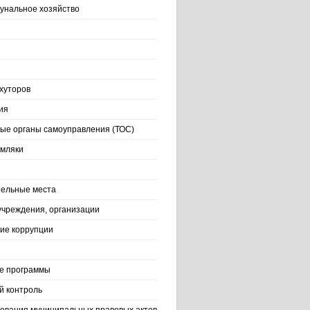
нальное хозяйство
хуторов
ия
ые органы самоуправления (ТОС)
емляки
ельные места
учреждения, организации
ие коррупции
е программы
й контроль