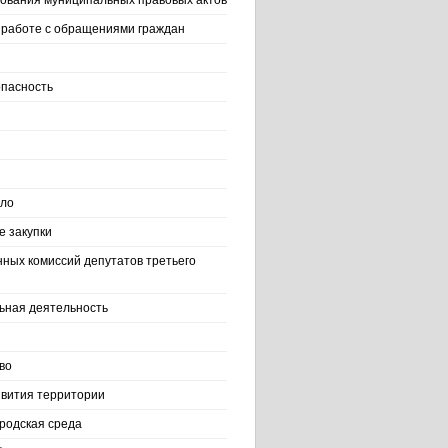
ования муниципальных правовых актов
работе с обращениями граждан
пасность
ело
 закупки
нных комиссий депутатов третьего
ьная деятельность
во
вития территории
родская среда