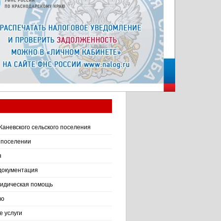
Каневского сельского поселения
 поселении
я
документация
идическая помощь
во
 услуги