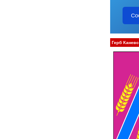
Со
Герб Каневс