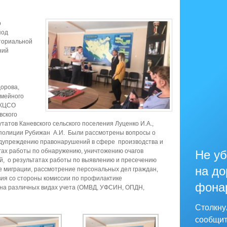
о
под
ториальной
ний
дорова,
емейного
 КЦСО
вского
утатов Каневского сельского поселения Луценко И.А.,
 полиции Рубижан А.И. Были рассмотрены вопросы о
едупреждению правонарушений в сфере производства и
гах работы по обнаружению, уничтожению очагов
Не уб
, о результатах работы по выявлению и пресечению
на до
 миграции, рассмотрение персональных дел граждан,
ия со стороны комиссии по профилактике
фона
 на различных видах учета (ОМВД, УФСИН, ОПДН,
Столкну
сообщит