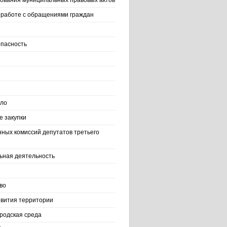
ования муниципальных правовых актов
работе с обращениями граждан
пасность
ело
 закупки
нных комиссий депутатов третьего
ьная деятельность
во
вития территории
родская среда