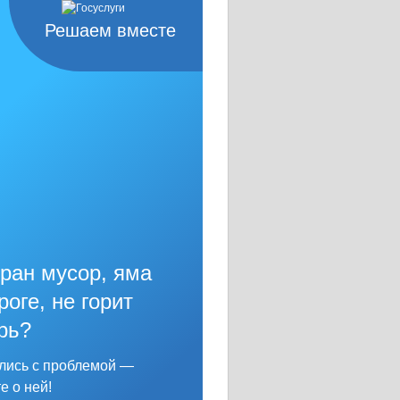
Решаем вместе
ран мусор, яма
роге, не горит
рь?
лись с проблемой —
е о ней!