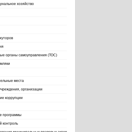
нальное хозяйство
хуторов
ия
ые органы самоуправления (ТОС)
емляки
ельные места
учреждения, организации
ие коррупции
е программы
й контроль