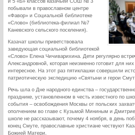
и 5 «Б» классов казачьей СОШ № 3
побывали в православном центре
«Фавор» и Социальной библиотеке
«Слово» (библиотека-филиал №7
Каневского сельского поселения).
Казачат школы приветствовала
заведующая социальной библиотекой
«Слово» Елена Чичиварихина. Дети регулярно встре
Александровной, которая неизменно готовит для них 
интересное. На этот раз пятиклашки совершили исто
патриотическую экспедицию «Святыни и герои Смут
Речь шла о Дне народного единства – государственн
празднике, установленном в честь известного по ш
события – освобождения Москвы от польских захва
ополчением во главе с Кузьмой Мининым и Дмитрие
школе не рассказывают, почему 4 ноября, в день п
конец Смуте, православные христиане чествуют Каз
Божией Матери.