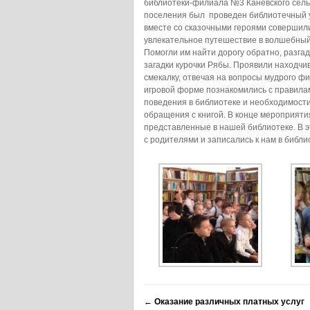
библиотеки-филиала №3 Каневского сель
поселения был проведен библиотечный у
вместе со сказочными героями совершил
увлекательное путешествие в волшебный
Помогли им найти дорогу обратно, разга
загадки курочки Рябы. Проявили находчи
смекалку, отвечая на вопросы мудрого фи
игровой форме познакомились с правила
поведения в библиотеке и необходимост
обращения с книгой. В конце мероприяти
представленные в нашей библиотеке. В э
с родителями и записались к нам в библ
←
Оказание различных платных услуг