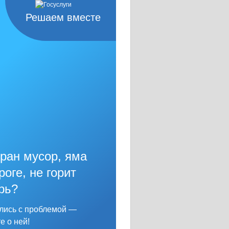
Решаем вместе
ран мусор, яма
роге, не горит
рь?
лись с проблемой —
е о ней!