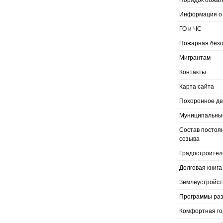
Порядок обжал
Информация о 
ГО и ЧС
Пожарная безо
Мигрантам
Контакты
Карта сайта
Похоронное д
Муниципальные
Состав постоя
созыва
Градостроител
Долговая книга
Землеустройст
Программы раз
Комфортная го