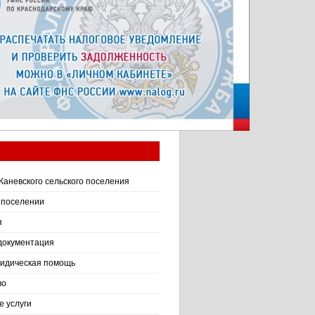
Каневского сельского поселения
 поселении
я
документация
идическая помощь
во
 услуги