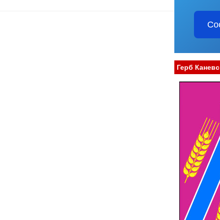
Со
Герб Каневс