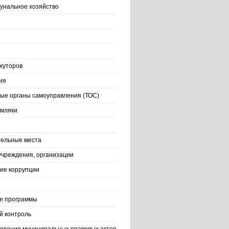
нальное хозяйство
хуторов
ия
ые органы самоуправления (ТОС)
емляки
ельные места
учреждения, организации
ие коррупции
е программы
й контроль