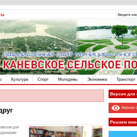
ТЫ
о
Культура
Спорт
Молодежь
Экономика
Транспорт
Версия для
Версия с
друг
Решаем вме
девизом для
рудниками