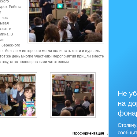
ского
рок. Ребята
и
 лес.
дывая
вость и
лина. В
ми
и бережного
я с большим интересом могли полистать книги и журналы,
тот же день многие участники мероприятия пришли вместе
иотеку, став полноправными читателями.
Не уб
на до
фона
Столкну
сообщит
Профориентация
→