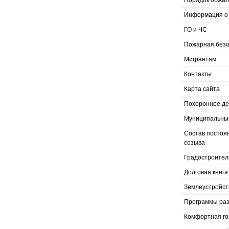
Порядок обжал
Информация о 
ГО и ЧС
Пожарная безо
Мигрантам
Контакты
Карта сайта
Похоронное д
Муниципальные
Состав постоя
созыва
Градостроител
Долговая книга
Землеустройст
Программы раз
Комфортная го