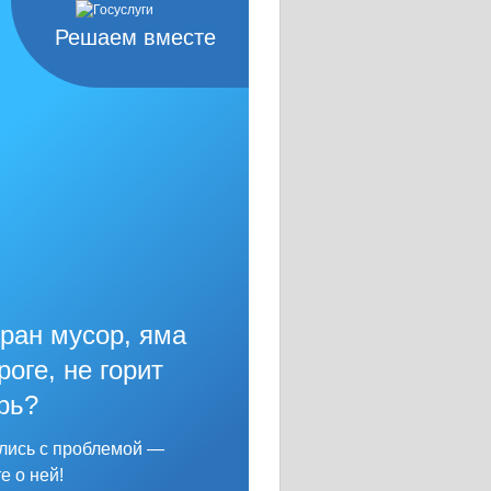
Решаем вместе
ран мусор, яма
роге, не горит
рь?
лись с проблемой —
е о ней!