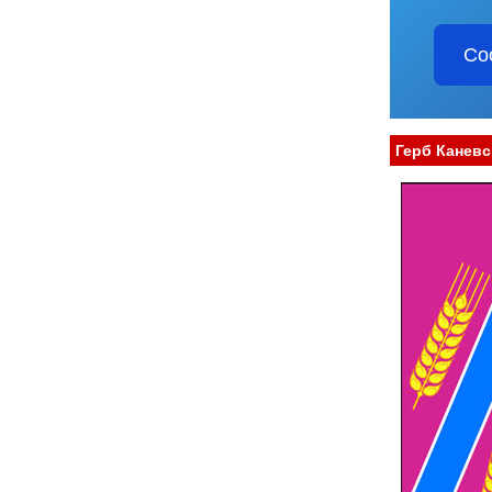
Со
Герб Каневс