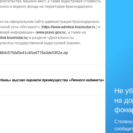
оительства, машино-мест, а также кадастровая стоимость
есного и водного фонда на территории Краснодарского
ен на официальном сайте администрации Краснодарского
нной сети «Интернет» (
https://www.admkrai.krasnodar.ru
) и
вовой информации» (
www.pravo.gov.ru
), а также на
iok.krasnodar.ru
) в разделе «Деятельность/
ультаты государственной кадастровой оценки».
586/5864c5750d5e41c4f1e6776a3de5352a.zip
убань» высоко оценили преимущества «Личного кабинета»
Не уб
на до
фона
Столкну
сообщит