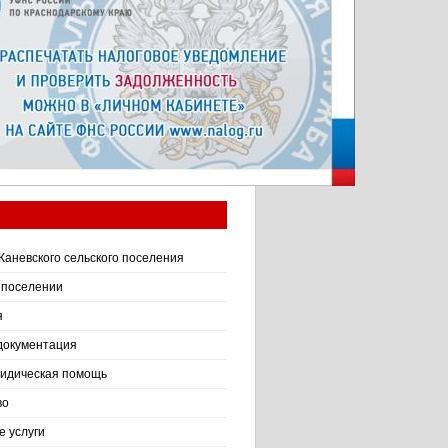
Каневского сельского поселения
 поселении
я
документация
идическая помощь
во
 услуги