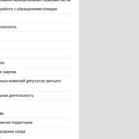
ования муниципальных правовых актов
работе с обращениями граждан
пасность
ело
 закупки
нных комиссий депутатов третьего
ьная деятельность
во
вития территории
родская среда