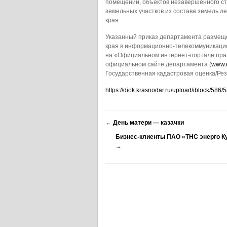
помещений, объектов незавершенного стр
земельных участков из состава земель л
края.
Указанный приказ департамента размещ
края в информационно-телекоммуникацио
на «Официальном интернет-портале пра
официальном сайте департамента (
www.d
Государственная кадастровая оценка/Рез
https://diok.krasnodar.ru/upload/iblock/
←
День матери — казачки
Бизнес-клиенты ПАО «ТНС энерго К
→