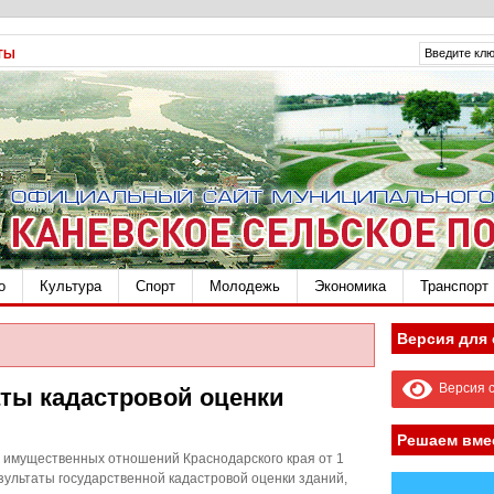
ТЫ
о
Культура
Спорт
Молодежь
Экономика
Транспорт
Версия для
Версия с
ты кадастровой оценки
Решаем вме
а имущественных отношений Краснодарского края от 1
ультаты государственной кадастровой оценки зданий,