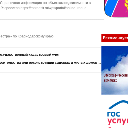
«Справочная информация по объектам недвижимости в
реестра https://rosreestr.ru/wps/portal/online_reque.
________________________________________________________________
естра» по Краснодарскому краю
Рекомендуе
государственный кадастровый учет
роительства или реконструкции садовых и жилых домов
→