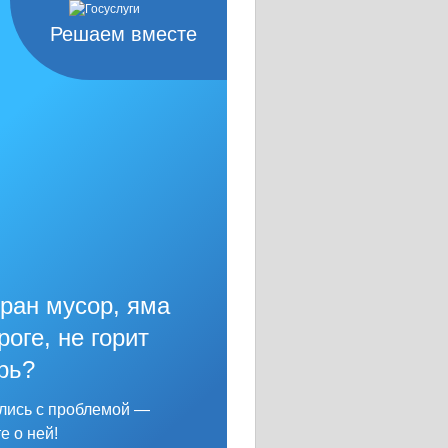
Решаем вместе
ран мусор, яма
роге, не горит
рь?
лись с проблемой —
е о ней!