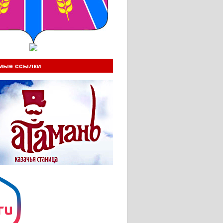
____
мые ссылки