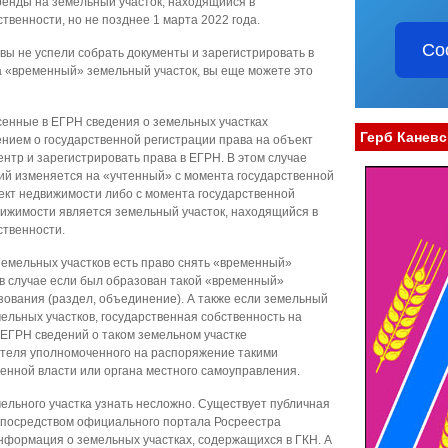
ренды на земельный участок, находящийся в
твенности, но не позднее 1 марта 2022 года.
Со
а вы не успели собрать документы и зарегистрировать в
а «временный» земельный участок, вы еще можете это
сенные в ЕГРН сведения о земельных участках
Герб Каневс
нием о государственной регистрации права на объект
тр и зарегистрировать права в ЕГРН. В этом случае
ий изменяется на «учтенный» с момента государственной
ект недвижимости либо с момента государственной
вижимости является земельный участок, находящийся в
ственности.
земельных участков есть право снять «временный»
, в случае если был образован такой «временный»
зования (раздел, объединение). А также если земельный
мельных участков, государственная собственность на
 ЕГРН сведений о таком земельном участке
теля уполномоченного на распоряжение такими
енной власти или органа местного самоуправления.
ельного участка узнать несложно. Существует публичная
и посредством официального портала Росреестра
ся информация о земельных участках, содержащихся в ГКН. А