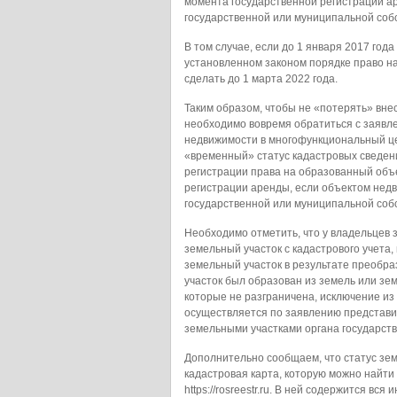
момента государственной регистрации а
государственной или муниципальной собс
В том случае, если до 1 января 2017 год
установленном законом порядке право н
сделать до 1 марта 2022 года.
Таким образом, чтобы не «потерять» вне
необходимо вовремя обратиться с заявле
недвижимости в многофункциональный цен
«временный» статус кадастровых сведен
регистрации права на образованный объ
регистрации аренды, если объектом нед
государственной или муниципальной соб
Необходимо отметить, что у владельцев 
земельный участок с кадастрового учета
земельный участок в результате преобра
участок был образован из земель или зе
которые не разграничена, исключение из
осуществляется по заявлению представи
земельными участками органа государств
Дополнительно сообщаем, что статус зем
кадастровая карта, которую можно найт
https://rosreestr.ru. В ней содержится в