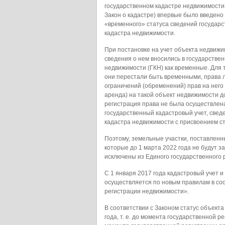
государственном кадастре недвижимости
Закон о кадастре) впервые было введено
«временного» статуса сведений государс
кадастра недвижимости.
При постановке на учет объекта недвижи
сведения о нем вносились в государстве
недвижимости (ГКН) как временные. Для 
они перестали быть временными, права 
ограничений (обременений) прав на него
аренда) на такой объект недвижимости 
регистрация права не была осуществлена
государственный кадастровый учет, сведе
кадастра недвижимости с присвоением с
Поэтому, земельные участки, поставленны
которые до 1 марта 2022 года не будут 
исключены из Единого государственного 
С 1 января 2017 года кадастровый учет 
осуществляется по новым правилам в со
регистрации недвижимости».
В соответствии с Законом статус объект
года, т. е. до момента государственной 