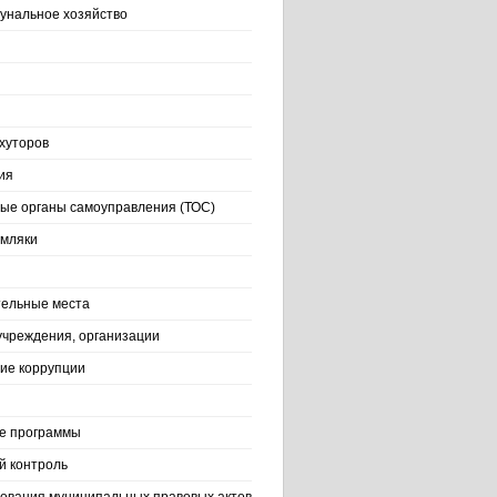
нальное хозяйство
хуторов
ия
ые органы самоуправления (ТОС)
емляки
ельные места
учреждения, организации
ие коррупции
е программы
й контроль