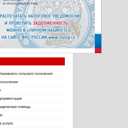
Каневского сельского поселения
 поселении
я
документация
идическая помощь
во
 услуги