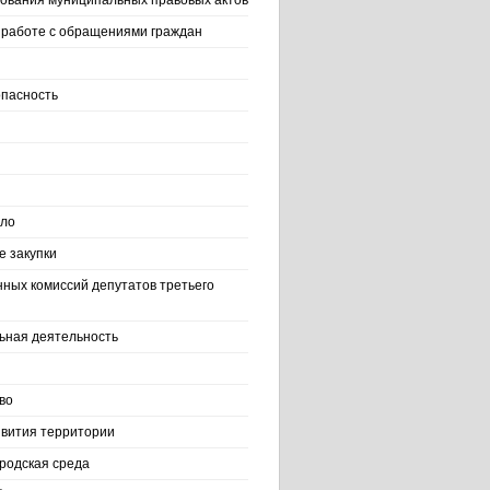
ования муниципальных правовых актов
работе с обращениями граждан
пасность
ело
 закупки
нных комиссий депутатов третьего
ьная деятельность
во
вития территории
родская среда