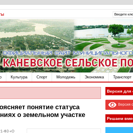
ТЫ
о
Культура
Спорт
Молодежь
Экономика
Транспорт
Версия для
Версия с
оясняет понятие статуса
ниях о земельном участке
Решаем вме
21-ФЗ «О