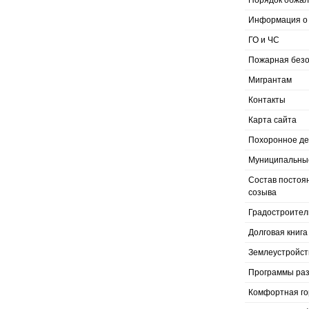
Порядок обжал
Информация о 
ГО и ЧС
Пожарная безо
Мигрантам
Контакты
Карта сайта
Похоронное д
Муниципальные
Состав постоя
созыва
Градостроител
Долговая книга
Землеустройст
Программы раз
Комфортная го