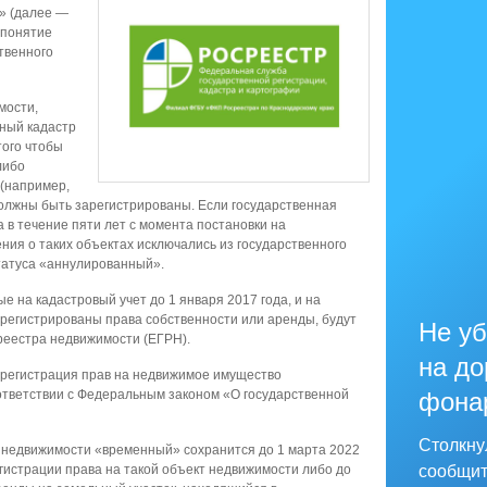
» (далее —
 понятие
твенного
мости,
нный кадастр
того чтобы
либо
 (например,
должны быть зарегистрированы. Если государственная
 в течение пяти лет с момента постановки на
ния о таких объектах исключались из государственного
татуса «аннулированный».
е на кадастровый учет до 1 января 2017 года, и на
зарегистрированы права собственности или аренды, будут
Не уб
реестра недвижимости (ЕГРН).
на до
и регистрация прав на недвижимое имущество
ответствии с Федеральным законом «О государственной
фона
Столкну
а недвижимости «временный» сохранится до 1 марта 2022
регистрации права на такой объект недвижимости либо до
сообщит