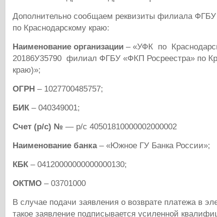
Дополнительно сообщаем реквизиты филиала ФГБУ
по Краснодарскому краю:
Наименование организации
– «УФК по Краснодарск
20186У35790 филиал ФГБУ «ФКП Росреестра» по К
краю)»;
ОГРН
– 1027700485757;
БИК
– 040349001;
Счет (р/с) №
— р/с 40501810000002000002
Наименование банка
– «Южное ГУ Банка России»;
КБК
– 04120000000000000130;
ОКТМО
– 03701000
В случае подачи заявления о возврате платежа в эл
такое заявление подписывается усиленной квалифи