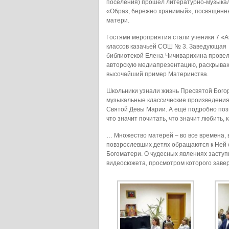
поселения) прошел литературно-музыка
«Образ, бережно хранимый», посвящённ
матери.
Гостями мероприятия стали ученики 7 «А
классов казачьей СОШ № 3. Заведующая
библиотекой Елена Чичиварихина провел
авторскую медиапрезентацию, раскрыв
высочайший пример Материнства.
Школьники узнали жизнь Пресвятой Бого
музыкальные классические произведения
Святой Девы Марии. А ещё подробно поз
что значит почитать, что значит любить, 
… Множество матерей – во все времена, в
повзрослевших детях обращаются к Ней 
Богоматери. О чудесных явлениях заступ
видеосюжета, просмотром которого заве