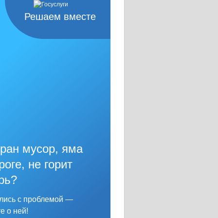
Решаем вместе
ран мусор, яма
роге, не горит
рь?
лись с проблемой —
е о ней!