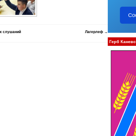
Со
х слушаний
Лагерлеф
→
Герб Каневс