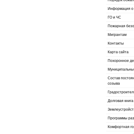
Порядок обжал
Информация о 
ГО и ЧС
Пожарная безо
Мигрантам
Контакты
Карта сайта
Похоронное д
Муниципальные
Состав постоя
созыва
Градостроител
Долговая книга
Землеустройст
Программы раз
Комфортная го