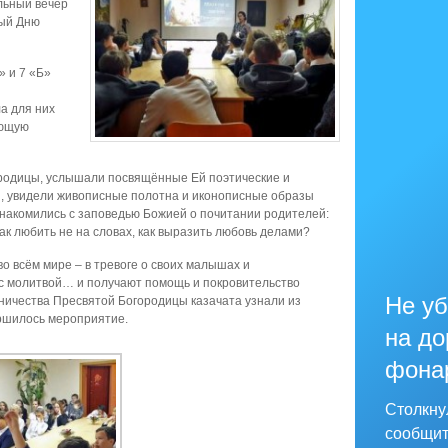
льный вечер
ый Дню
» и 7 «Б»
а для них
ающую
родицы, услышали посвящённые Ей поэтические и
, увидели живописные полотна и иконописные образы
накомились с заповедью Божией о почитании родителей:
как любить не на словах, как выразить любовь делами?
о всём мире – в тревоге о своих малышах и
с молитвой… и получают помощь и покровительство
Не уб
ничества Пресвятой Богородицы казачата узнали из
ршилось мероприятие.
на до
фона
Столкну
сообщит