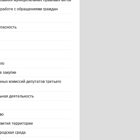
ования муниципальных правовых актов
работе с обращениями граждан
пасность
ело
 закупки
нных комиссий депутатов третьего
ьная деятельность
во
вития территории
родская среда