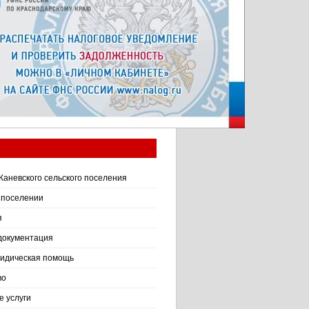
Каневского сельского поселения
 поселении
я
документация
идическая помощь
во
 услуги