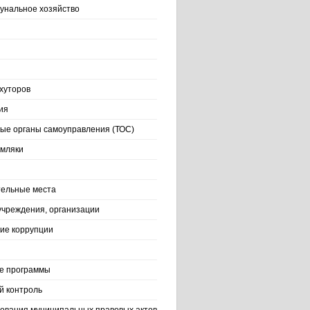
нальное хозяйство
хуторов
ия
ые органы самоуправления (ТОС)
емляки
ельные места
учреждения, организации
ие коррупции
е программы
й контроль