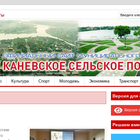
ТЫ
о
Культура
Спорт
Молодежь
Экономика
Транспорт
Версия для
Версия с
Решаем вме
отеке
го