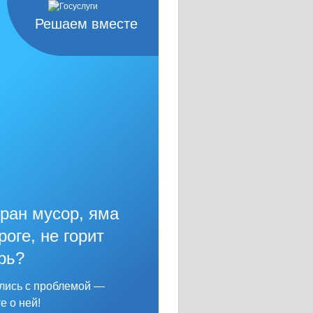
Решаем вместе
ран мусор, яма
роге, не горит
рь?
лись с проблемой —
е о ней!