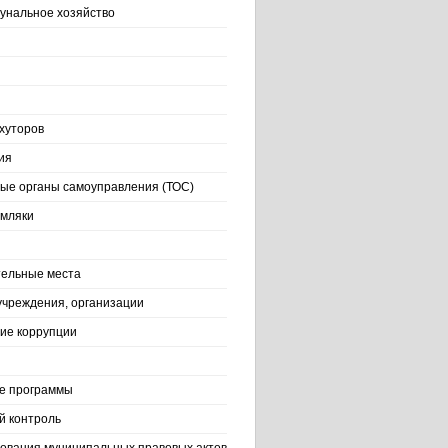
нальное хозяйство
хуторов
ия
ые органы самоуправления (ТОС)
емляки
ельные места
учреждения, организации
ие коррупции
е программы
й контроль