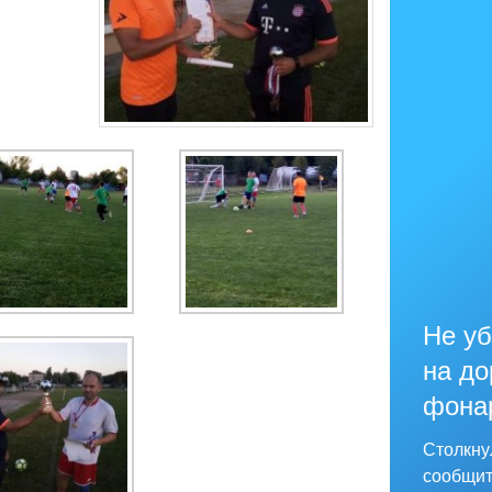
Не уб
на до
фона
Столкну
сообщит