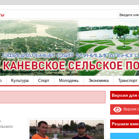
ТЫ
о
Культура
Спорт
Молодежь
Экономика
Транспорт
Версия для
Версия с
»
Решаем вме
льского