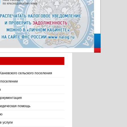
Каневского сельского поселения
 поселении
я
документация
идическая помощь
во
 услуги