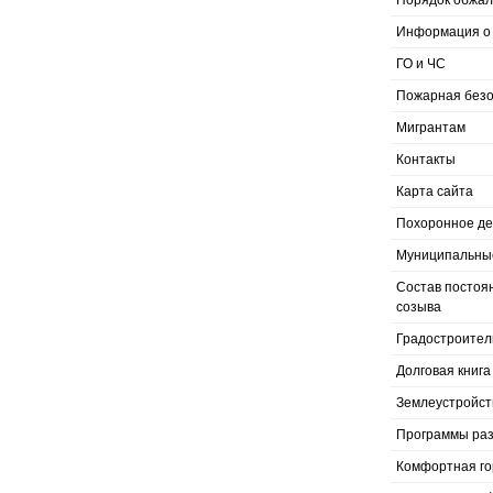
Порядок обжал
Информация о 
ГО и ЧС
Пожарная безо
Мигрантам
Контакты
Карта сайта
Похоронное д
Муниципальные
Состав постоя
созыва
Градостроител
Долговая книга
Землеустройст
Программы раз
Комфортная го