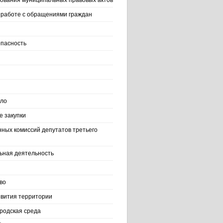
ования муниципальных правовых актов
работе с обращениями граждан
пасность
ело
 закупки
нных комиссий депутатов третьего
ьная деятельность
во
вития территории
родская среда