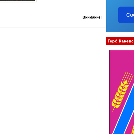
Со
Внимание!
→
Герб Каневс