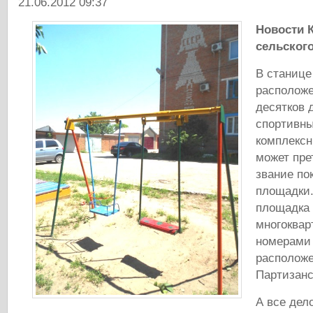
21.06.2012 09:37
Новости 
сельског
В станице
расположе
десятков 
спортивны
комплексн
может пре
звание по
площадки.
площадка 
многоквар
номерами 
расположе
Партизанс
А все дело