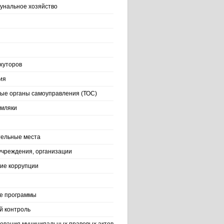
нальное хозяйство
хуторов
ия
ые органы самоуправления (ТОС)
емляки
ельные места
учреждения, организации
ие коррупции
е программы
й контроль