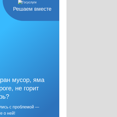
Решаем вместе
ран мусор, яма
роге, не горит
рь?
лись с проблемой —
е о ней!