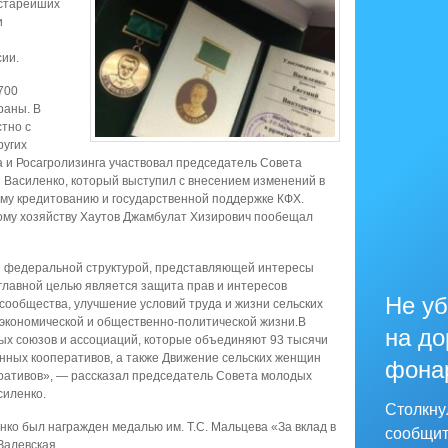
 старейших
и
сии.
700
раны. В
тно с
ругих
а и Росагролизинга участвовал председатель Совета
 Василенко, который выступил с внесением изменений в
му кредитованию и государственной поддержке КФХ.
ому хозяйству Хаутов Джамбулат Хизирович пообещал
е федеральной структурой, представляющей интересы
главной целью является защита прав и интересов
Не уб
 сообщества, улучшение условий труда и жизни сельских
 экономической и общественно-политической жизни.В
на до
ых союзов и ассоциаций, которые объединяют 93 тысячи
нных кооперативов, а также Движение сельских женщин
фона
еративов», — рассказал председатель Совета молодых
силенко.
Столкну
ко был награжден медалью им. Т.С. Мальцева «За вклад в
сообщит
 Залевская