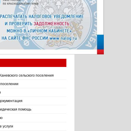
Каневского сельского поселения
 поселении
я
документация
идическая помощь
во
 услуги