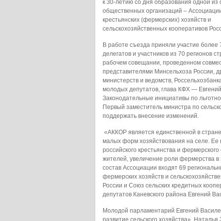
к 30-летию со дня образования одной из
общественных организаций – Ассоциаци
крестьянских (фермерских) хозяйств и
сельскохозяйственных кооперативов Рос
В работе съезда приняли участие более 
делегатов и участников из 70 регионов ст
рабочем совещании, проведенном совмес
представителями Минсельхоза России, д
министерств и ведомств, Россельхозбанк
молодых депутатов, глава КФХ — Евгений
Законодательные инициативы по льготно
Первый заместитель министра по сельск
поддержать внесение изменений.
«АККОР является единственной в стран
малых форм хозяйствования на селе. Ее 
российского крестьянства и фермерского
жителей, увеличение роли фермерства в
состав Ассоциации входят 69 региональн
фермерских хозяйств и сельскохозяйстве
России и Союз сельских кредитных кооп
депутатов Каневского района Евгений Ва
Молодой парламентарий Евгений Василен
развитие сельского хозяйства». Наталья