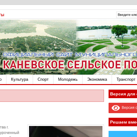
ТЫ
о
Культура
Спорт
Молодежь
Экономика
Транспорт
Версия для
Версия с
Решаем вме
ва г.
иуроченный