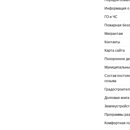
Порядок обжал
Информация о 
ГО и ЧС
Пожарная безо
Мигрантам
Контакты
Карта сайта
Похоронное д
Муниципальные
Состав постоя
созыва
Градостроител
Долговая книга
Землеустройст
Программы раз
Комфортная го