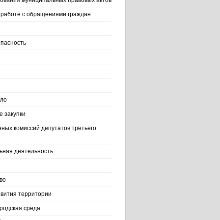
ования муниципальных правовых актов
работе с обращениями граждан
пасность
ело
 закупки
нных комиссий депутатов третьего
ьная деятельность
во
вития территории
родская среда