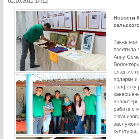
02.10.2012 14:12
Новости 
сельског
Также мол
посетила 
Анну Семё
Волонтёры
сладкие г
подарки и
салфетку 
завершени
волонтеры
работе с
организов
заслуженн
культуры.