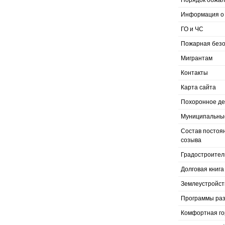
Порядок обжал
Информация о 
ГО и ЧС
Пожарная безо
Мигрантам
Контакты
Карта сайта
Похоронное д
Муниципальные
Состав постоя
созыва
Градостроител
Долговая книга
Землеустройст
Программы раз
Комфортная го