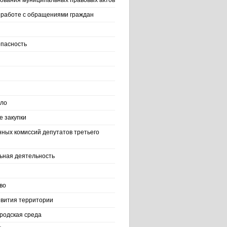
ования муниципальных правовых актов
работе с обращениями граждан
пасность
ело
 закупки
нных комиссий депутатов третьего
ьная деятельность
во
вития территории
родская среда