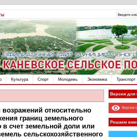
ТЫ
о
Культура
Спорт
Молодежь
Экономика
Транспорт
Версия для
Версия с
 возражений относительно
жения границ земельного
Решаем вме
 в счет земельной доли или
земель сельскохозяйственного