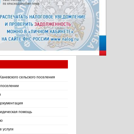
Каневского сельского поселения
 поселении
я
документация
идическая помощь
во
 услуги