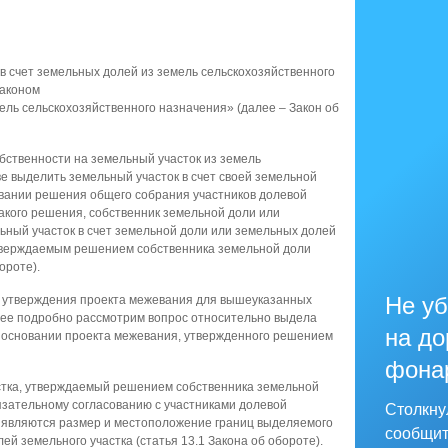
в счет земельных долей из земель сельскохозяйственного
аконом
ель сельскохозяйственного назначения» (далее – Закон об
твенности на земельный участок из земель
е выделить земельный участок в счет своей земельной
овании решения общего собрания участников долевой
такого решения, собственник земельной доли или
ьный участок в счет земельной доли или земельных долей
утверждаемым решением собственника земельной доли
ороте).
Не уб
тверждения проекта межевания для вышеуказанных
олее подробно рассмотрим вопрос относительно выдела
на до
 основании проекта межевания, утвержденного решением
фона
а, утверждаемый решением собственника земельной
язательному согласованию с участниками долевой
Столкну
 являются размер и местоположение границ выделяемого
сообщит
ей земельного участка (статья 13.1 Закона об обороте).