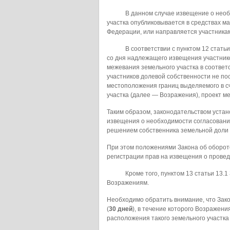
В данном случае извещение о необход
участка опубликовывается в средствах 
Федерации, или направляется участника
В соответствии с пунктом 12 статьи 13
со дня надлежащего извещения участнико
межевания земельного участка в соответс
участников долевой собственности не по
местоположения границ выделяемого в с
участка (далее — Возражения), проект м
Таким образом, законодательством уста
извещения о необходимости согласовани
решением собственника земельной доли 
При этом положениями Закона об оборот
регистрации прав на извещения о провед
Кроме того, пунктом 13 статьи 13.1 З
Возражениям.
Необходимо обратить внимание, что Зако
(
30 дней
), в течение которого Возражени
расположения такого земельного участка