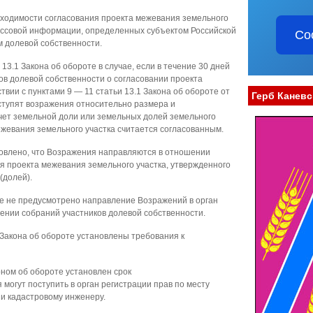
имости согласования проекта межевания земельного
массовой информации, определенных субъектом Российской
Со
м долевой собственности.
.1 Закона об обороте в случае, если в течение 30 дней
в долевой собственности о согласовании проекта
твии с пунктами 9 — 11 статьи 13.1 Закона об обороте от
Герб Каневс
ступят возражения относительно размера и
чет земельной доли или земельных долей земельного
ежевания земельного участка считается согласованным.
новлено, что Возражения направляются в отношении
я проекта межевания земельного участка, утвержденного
(долей).
е не предусмотрено направление Возражений в орган
ении собраний участников долевой собственности.
акона об обороте установлены требования к
ном об обороте установлен срок
я могут поступить в орган регистрации прав по месту
 и кадастровому инженеру.