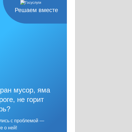
Решаем вместе
ран мусор, яма
роге, не горит
рь?
лись с проблемой —
е о ней!