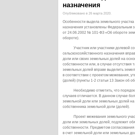
назначения
Опубликовано в 26 марта 2020.
Особенности выдела земельного участка 
назначения установлены Федеральным з
от 24.06.2002 № 101-ФЗ «Об обороте зем
обороте).
Участник или участники долевой собс
сельскохозяйственного назначения вправ
доли или своих земельных долей на осн
собственности или, в случае отсутствия 
земельных долей вправе выделить земел
в соответствии с проектом межевания, 
(долей) (пункты 1-2 статьи 13 Закон об об
Необходимо отметить, что порядок у
случаев отличается. В данном случае б
земельной доли или земельных долей на
собственника земельной доли (долей).
Проект межевания земельного участк
доли или земельных долей, подлежит об
собственности. Предметом согласования
в счет земельной доли или земельных дол