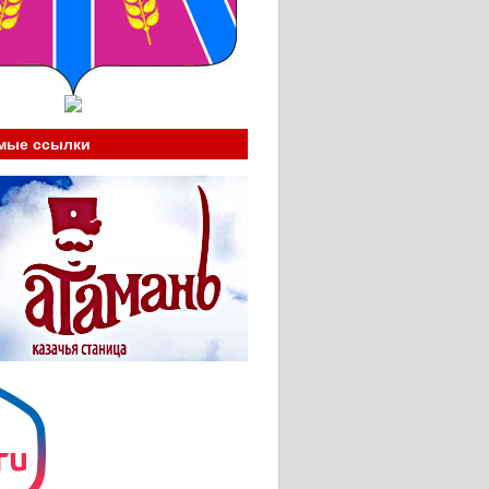
мые ссылки
____