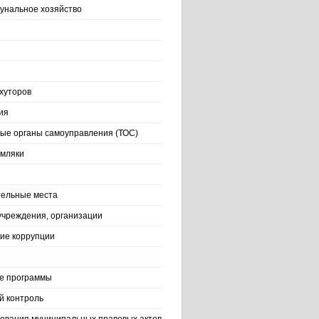
нальное хозяйство
хуторов
ия
ые органы самоуправления (ТОС)
емляки
ельные места
учреждения, организации
ие коррупции
е программы
й контроль