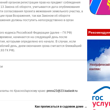
жений органом регистрации прав на предмет соблюдения
 13 Закона об обороте, учитывается дата опубликования
и согласования проекта межевания земельного участка, а
ции прав Возражения, так как Законом об обороте
зражения должны поступить непосредственно в орган
Рекомендуе
ого кодекса Российской Федерации (далее – ГК РФ)
 времени, начинается на следующий день после
ия, которыми определено его начало. В случае, если
абочий день, днем окончания срока считается ближайший
93 ГК РФ).
________________________________________________________________
ов
алаты по Краснодарскому краю
:
press23@23.kadastr.ru
Как прописаться в садовом доме
→