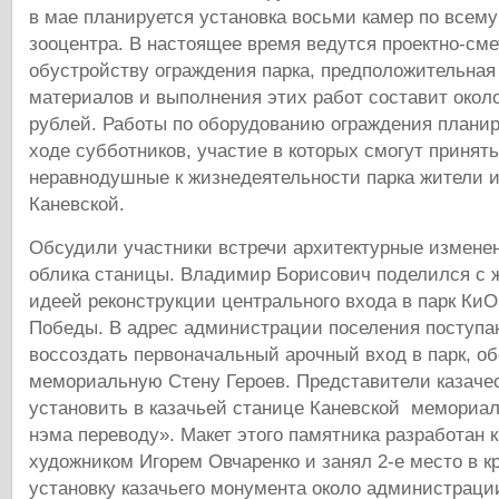
в мае планируется установка восьми камер по всем
зооцентра. В настоящее время ведутся проектно-см
обустройству ограждения парка, предположительная
материалов и выполнения этих работ составит окол
рублей. Работы по оборудованию ограждения планир
ходе субботников, участие в которых смогут принять
неравнодушные к жизнедеятельности парка жители и
Каневской.
Обсудили участники встречи архитектурные измене
облика станицы. Владимир Борисович поделился с
идеей реконструкции центрального входа в парк КиО
Победы. В адрес администрации поселения поступ
воссоздать первоначальный арочный вход в парк, о
мемориальную Стену Героев. Представители казаче
установить в казачьей станице Каневской мемориа
нэма переводу». Макет этого памятника разработан 
художником Игорем Овчаренко и занял 2-е место в к
установку казачьего монумента около администраци