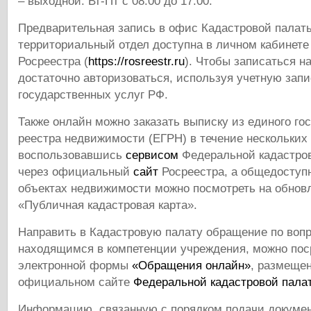
– выходной. Вт-Пт с 08:00 до 17:00.
Предварительная запись в офис Кадастровой палат
территориальный отдел доступна в личном кабинете
Росреестра (
https://rosreestr.ru
). Чтобы записаться н
достаточно авторизоваться, используя учетную запи
государственных услуг РФ.
Также онлайн можно заказать выписку из единого го
реестра недвижимости (ЕГРН) в течение нескольких
воспользовавшись
сервисом
Федеральной кадастро
через официальный
сайт
Росреестра, а общедоступ
объектах недвижимости можно посмотреть на обно
«Публичная кадастровая карта».
Направить в Кадастровую палату обращение по воп
находящимся в компетенции учреждения, можно по
электронной формы
«Обращения онлайн»
, размеще
официальном сайте
Федеральной кадастровой пала
Информацию, связанную с порядком подачи докумен