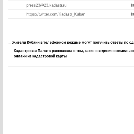
press23@23.kadastr.ru
h
https://twitter.com/Kadastr_Kuban
h
←
Жители Кубани в телефонном режиме могут получить ответы по с
Кадастровая Палата рассказала о том, какие сведения о земельн
онлайн из кадастровой карты
→