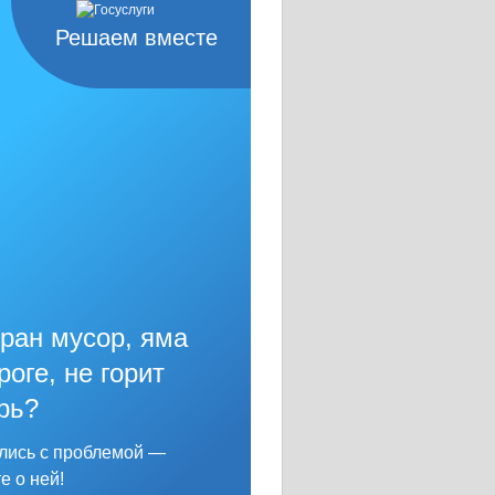
Решаем вместе
ран мусор, яма
роге, не горит
рь?
лись с проблемой —
е о ней!