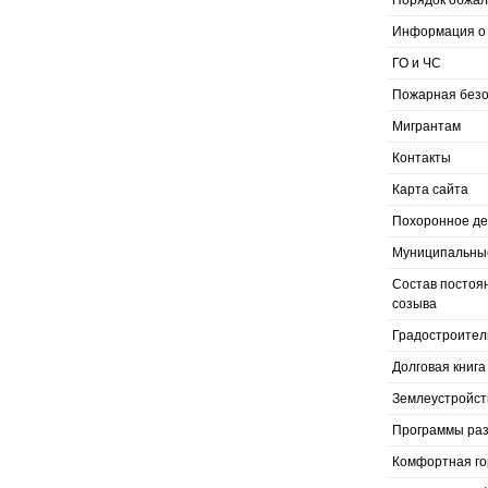
Порядок обжал
Информация о 
ГО и ЧС
Пожарная безо
Мигрантам
Контакты
Карта сайта
Похоронное д
Муниципальные
Состав постоя
созыва
Градостроител
Долговая книга
Землеустройст
Программы раз
Комфортная го