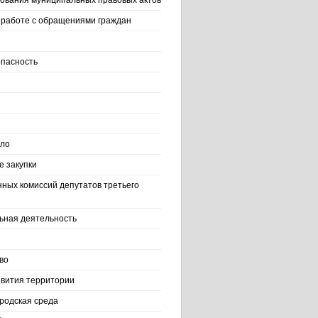
ования муниципальных правовых актов
работе с обращениями граждан
пасность
ело
 закупки
нных комиссий депутатов третьего
ьная деятельность
во
вития территории
родская среда