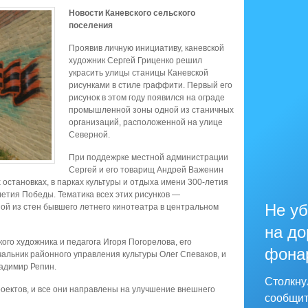
Новости Каневского сельского
поселения
Проявив личную инициативу, каневской
художник Сергей Гриценко решил
украсить улицы станицы Каневской
рисунками в стиле граффити. Первый его
рисунок в этом году появился на ограде
промышленной зоны одной из станичных
организаций, расположенной на улице
Северной.
При поддежрке местной администрации
Сергей и его товарищ Андрей Важенин
остановках, в парках культуры и отдыха имени 300-летия
летия Победы. Тематика всех этих рисунков —
Не уб
ной из стен бывшего летнего кинотеатра в центральном
на до
ого художника и педагога Игоря Погорелова, его
фона
альник районного управления культуры Олег Спеваков, и
ладимир Репин.
Столкну
роектов, и все они направлены на улучшение внешнего
сообщит