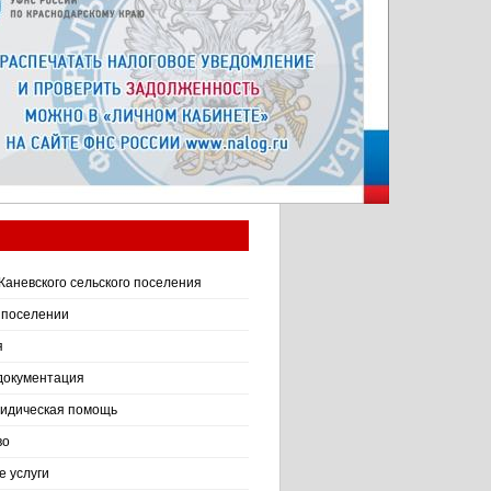
Каневского сельского поселения
 поселении
я
документация
идическая помощь
во
 услуги