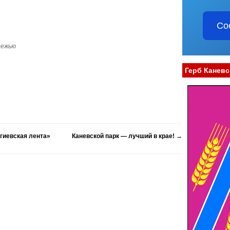
Со
дежью
Герб Каневс
гиевская лента»
Каневской парк — лучший в крае!
→