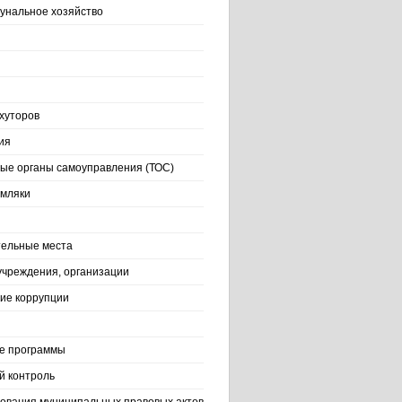
нальное хозяйство
хуторов
ия
ые органы самоуправления (ТОС)
емляки
ельные места
учреждения, организации
ие коррупции
е программы
й контроль