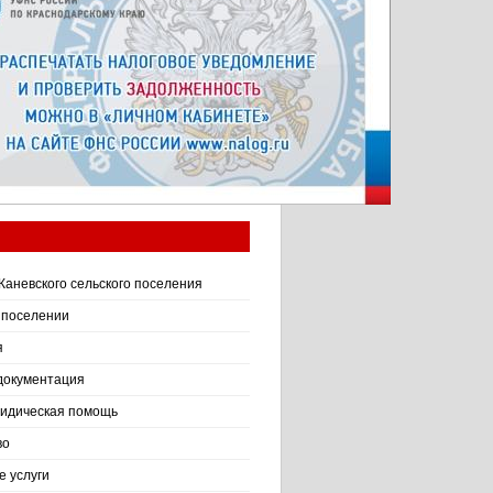
Каневского сельского поселения
 поселении
я
документация
идическая помощь
во
 услуги