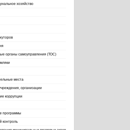
нальное хозяйство
хуторов
ия
ые органы самоуправления (ТОС)
емляки
ельные места
учреждения, организации
ие коррупции
е программы
й контроль