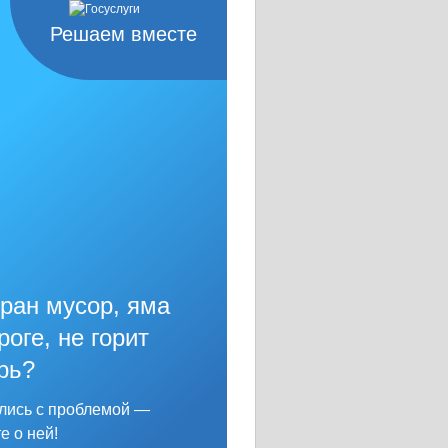
Решаем вместе
ран мусор, яма
роге, не горит
рь?
лись с проблемой —
е о ней!