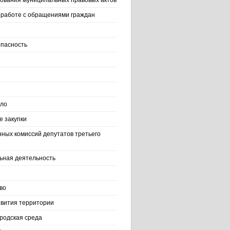
ования муниципальных правовых актов
работе с обращениями граждан
пасность
ело
 закупки
нных комиссий депутатов третьего
ьная деятельность
во
вития территории
родская среда