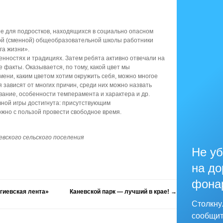
ее для подростков, находящихся в социально опасном
той (сменной) общеобразовательной школы работники
га жизни».
енностях и традициях. Затем ребята активно отвечали на
 факты. Оказывается, по тому, какой цвет мы
мени, каким цветом хотим окружить себя, можно многое
 зависят от многих причин, среди них можно назвать
ование, особенности темперамента и характера и др.
вной игры достигнута: присутствующим
ожно с пользой провести свободное время.
вского сельского поселения
Не уб
на до
фона
гиевская лента»
Каневской парк — лучший в крае!
→
Столкну
сообщит