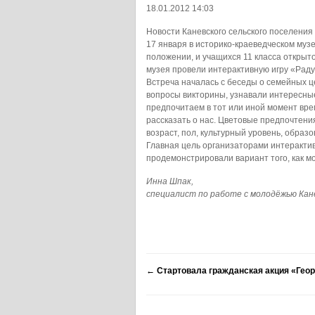
18.01.2012 14:03
Новости Каневского сельского поселения
17 января в историко-краеведческом муз
положении, и учащихся 11 класса откры
музея провели интерактивную игру «Раду
Встреча началась с беседы о семейных ц
вопросы викторины, узнавали интересные
предпочитаем в тот или иной момент вре
рассказать о нас. Цветовые предпочтения
возраст, пол, культурный уровень, образ
Главная цель организаторами интеракти
продемонстрировали вариант того, как м
Инна Шпак,
специалист по работе с молодёжью Кане
←
Стартовала гражданская акция «Геор