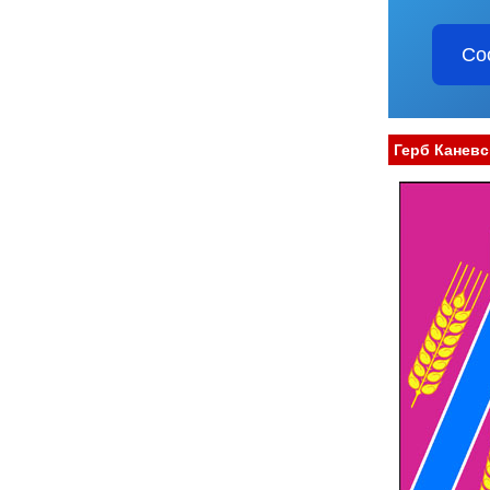
Со
Герб Каневс