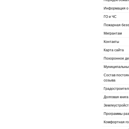
Порядок обжал
Информация о 
ГО и ЧС
Пожарная безо
Мигрантам
Контакты
Карта сайта
Похоронное д
Муниципальные
Состав постоя
созыва
Градостроител
Долговая книга
Землеустройст
Программы раз
Комфортная го