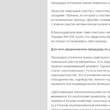
процедуру уточнения границ земельных у
Зачастую земельные участки с «неуточн
соседями. Причина, по которой у собств
установленные границы. Другими словам
с этим их участки автоматически попали 
В Краснодарском крае таких участков с 
порядка 994 656 тысяч, что свидетельст
не спешат устанавливать свои границы.
Для чего предназначена процедура по 
Процедура уточнения границ земельного у
земельный участок оформлены: есть када
правоустанавливающий документ. Однако
статус «неуточненные», то есть они не 
законодательства. Это в основном участ
огородничества, садоводства, личного по
гаражного или индивидуального жилищног
«Действующее законодательство не об
межевания. Ее необходимо проводить, п
порядка в личном хозяйстве, поскольку
их в Едином государственном реестре 
границ земельного участка и возникают