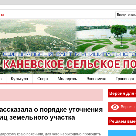
ТЫ
о
Культура
Спорт
Молодежь
Экономика
Транспорт
Версия для
Версия с
ассказала о порядке уточнения
иц земельного участка
Решаем вме
дарскому краю пояснили, для чего необходимо проводить