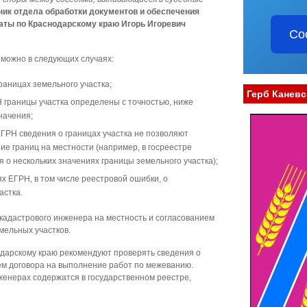
ник отдела обработки документов и обеспечения
аты по Краснодарскому краю Игорь Игоревич
Со
зможно в следующих случаях:
раницах земельного участка;
Герб Каневс
 границы участка определены с точностью, ниже
начения;
ГРН сведения о границах участка не позволяют
е границ на местности (например, в госреестре
о нескольких значениях границы земельного участка);
х ЕГРН, в том числе реестровой ошибки, о
астка.
кадастрового инженера на местность и согласованием
мельных участков.
дарскому краю рекомендуют проверять сведения о
м договора на выполнение работ по межеванию.
енерах содержатся в государственном реестре,