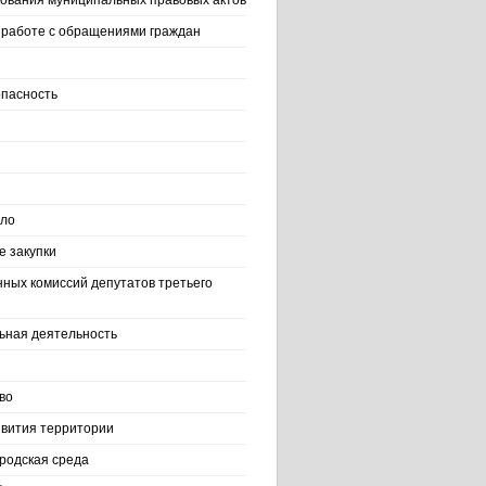
ования муниципальных правовых актов
работе с обращениями граждан
пасность
ело
 закупки
нных комиссий депутатов третьего
ьная деятельность
во
вития территории
родская среда