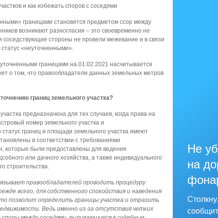
частков и как избежать споров с соседями
енными» границами становятся предметом ссор между
енников возникают разногласия – это своевременно не
и соседствующие стороны не провели межевание и в связи
в статус «неуточненными».
неуточненными границами на 01.02.2021 насчитывается
вует о том, что правообладатели данных земельных метров
уточнению границ земельного участка?
частка предназначена для тех случаев, когда права на
стровый номер земельного участка и
 статус границ и площади земельного участка имеют
установлены в соответствии с требованиями
Не уб
ки, которые были предоставлены для ведения
дсобного или дачного хозяйства, а также индивидуального
на до
о строительства.
фона
язывает правообладателей проводить процедуру
режде всего, для собственного спокойствия и наведения
Столкну
 это позволит определить границы участка и отразить
недвижимости. Ведь именно из-за отсутствия четких
сообщит
 споры между соседями, выливающиеся в судебные