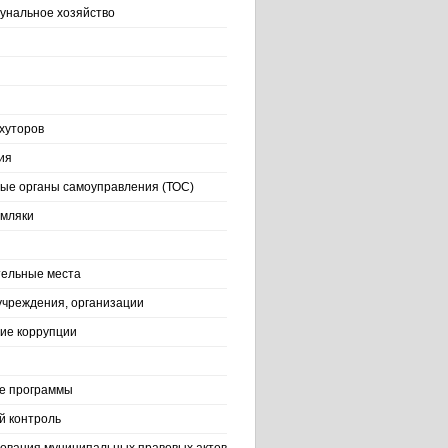
нальное хозяйство
хуторов
ия
ые органы самоуправления (ТОС)
емляки
ельные места
учреждения, организации
ие коррупции
е программы
й контроль