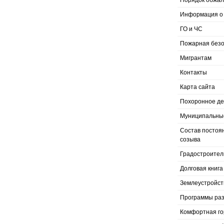
Порядок обжал
Информация о 
ГО и ЧС
Пожарная безо
Мигрантам
Контакты
Карта сайта
Похоронное д
Муниципальные
Состав постоя
созыва
Градостроител
Долговая книга
Землеустройст
Программы раз
Комфортная го