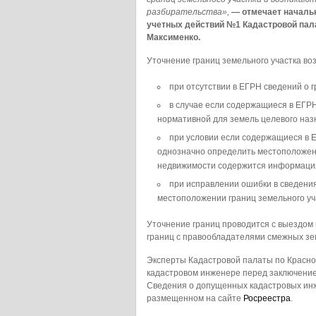
разбирательства»,
— отмечает
началь
учетных действий №1 Кадастровой пал
Максименко
.
Уточнение границ земельного участка во
при отсутствии в ЕГРН сведений о г
в случае если содержащиеся в ЕГРН
нормативной для земель целевого наз
при условии если содержащиеся в Е
однозначно определить местоположени
недвижимости содержится информация 
при исправлении ошибки в сведения
местоположении границ земельного уч
Уточнение границ проводится с выездом 
границ с правообладателями смежных зе
Эксперты Кадастровой палаты по Красно
кадастровом инженере перед заключение
Сведения о допущенных кадастровых инж
размещенном на сайте
Росреестра
.