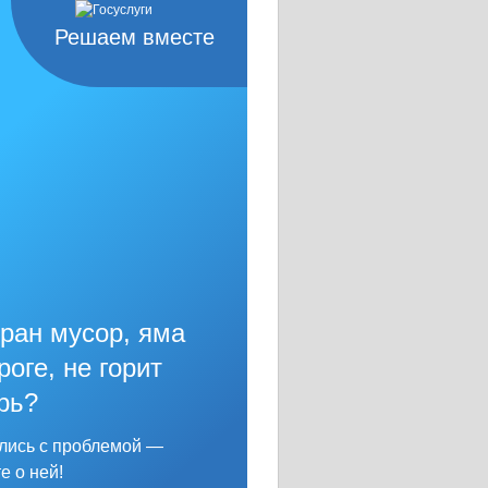
Решаем вместе
ран мусор, яма
роге, не горит
рь?
лись с проблемой —
е о ней!