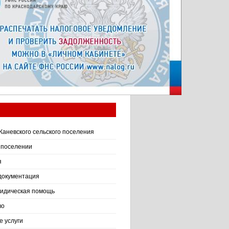
Каневского сельского поселения
 поселении
я
документация
идическая помощь
во
 услуги