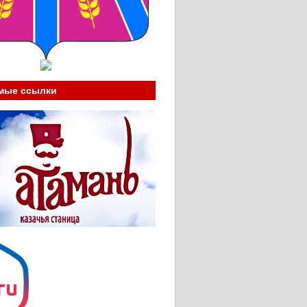
мые ссылки
____