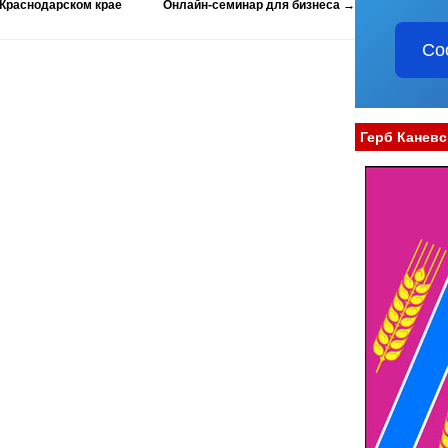
Краснодарском крае
Онлайн-семинар для бизнеса
→
Со
Герб Каневс