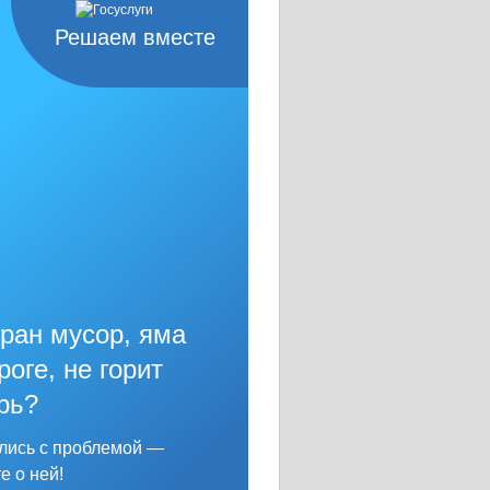
Решаем вместе
ран мусор, яма
роге, не горит
рь?
лись с проблемой —
е о ней!