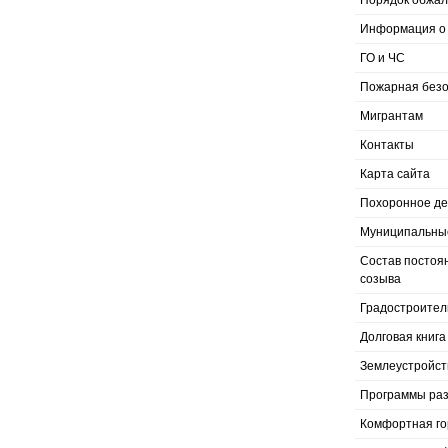
Порядок обжал
Информация о 
ГО и ЧС
Пожарная безо
Мигрантам
Контакты
Карта сайта
Похоронное д
Муниципальные
Состав постоя
созыва
Градостроител
Долговая книга
Землеустройст
Программы раз
Комфортная го