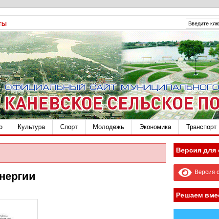
ТЫ
о
Культура
Спорт
Молодежь
Экономика
Транспорт
Версия для
Версия с
нергии
Решаем вме