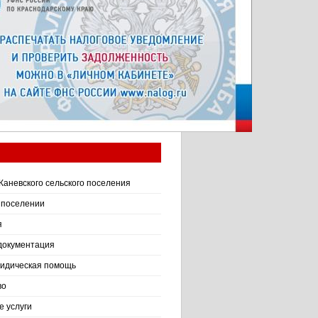
Каневского сельского поселения
 поселении
я
документация
идическая помощь
во
 услуги