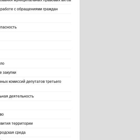
ования муниципальных правовых актов
работе с обращениями граждан
пасность
ело
 закупки
нных комиссий депутатов третьего
ьная деятельность
во
вития территории
родская среда