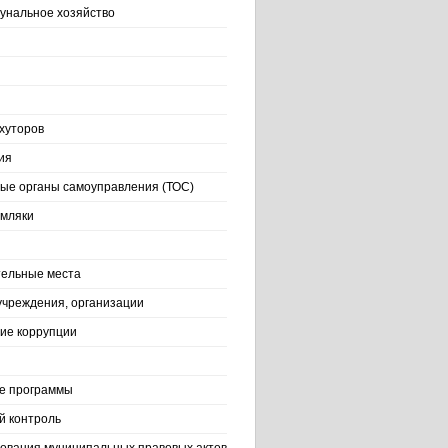
нальное хозяйство
хуторов
ия
ые органы самоуправления (ТОС)
емляки
ельные места
учреждения, организации
ие коррупции
е программы
й контроль