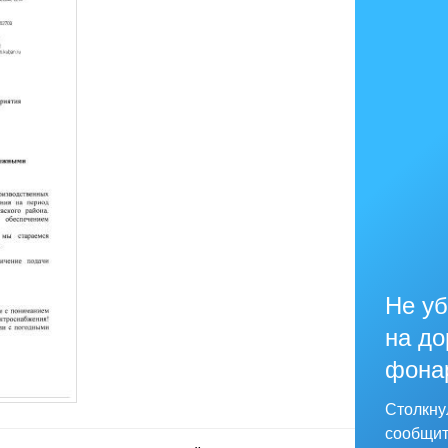
Не уб
на до
фона
Столкну
сообщит