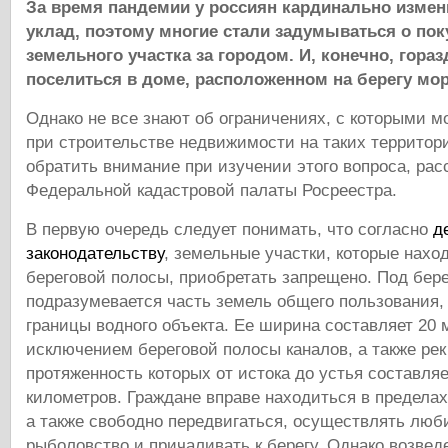
За время пандемии у россиян кардинально изме
уклад, поэтому многие стали задумываться о пок
земельного участка за городом. И, конечно, гора
поселиться в доме, расположенном на берегу моря
Однако не все знают об ограничениях, с которыми м
при строительстве недвижимости на таких территори
обратить внимание при изучении этого вопроса, рас
Федеральной кадастровой палаты Росреестра.
В первую очередь следует понимать, что согласно
д
законодательству
, земельные участки, которые нахо
береговой полосы, приобретать запрещено. Под бер
подразумевается часть земель общего пользования,
границы водного объекта. Ее ширина составляет 20 м
исключением береговой полосы каналов, а также рек
протяженность которых от истока до устья составляе
километров. Граждане вправе находиться в пределах
а также свободно передвигаться, осуществлять люб
рыболовство и причаливать к берегу. Однако возвед