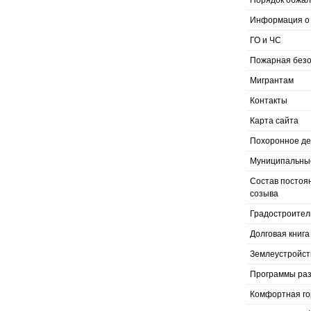
Порядок обжал
Информация о 
ГО и ЧС
Пожарная безо
Мигрантам
Контакты
Карта сайта
Похоронное д
Муниципальные
Состав постоя
созыва
Градостроител
Долговая книга
Землеустройст
Программы раз
Комфортная го