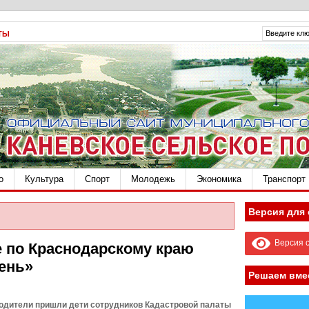
ТЫ
о
Культура
Спорт
Молодежь
Экономика
Транспорт
Версия для
Версия с
е по Краснодарскому краю
ень»
Решаем вме
родители пришли дети сотрудников Кадастровой палаты