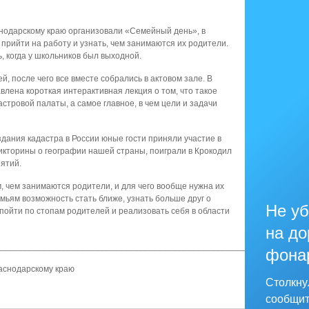
нодарскому краю организовали «Семейный день», в
 прийти на работу и узнать, чем занимаются их родители.
, когда у школьников был выходной.
, после чего все вместе собрались в актовом зале. В
лена короткая интерактивная лекция о том, что такое
стровой палаты, а самое главное, в чем цели и задачи
здания кадастра в России юные гости приняли участие в
викторины о географии нашей страны, поиграли в Крокодил
нятий.
, чем занимаются родители, и для чего вообще нужна их
мьям возможность стать ближе, узнать больше друг о
Не уб
 пойти по стопам родителей и реализовать себя в области
на до
________________________________________________________________
фона
аснодарскому краю
Столкну
сообщит