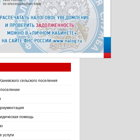
Каневского сельского поселения
 поселении
я
документация
идическая помощь
во
 услуги