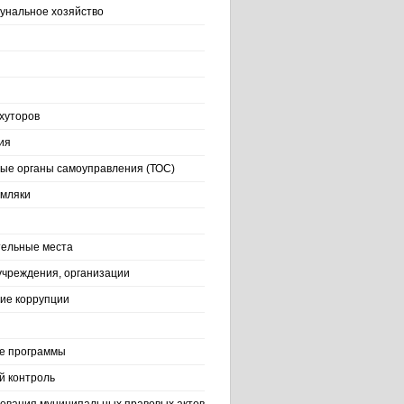
нальное хозяйство
хуторов
ия
ые органы самоуправления (ТОС)
емляки
ельные места
учреждения, организации
ие коррупции
е программы
й контроль