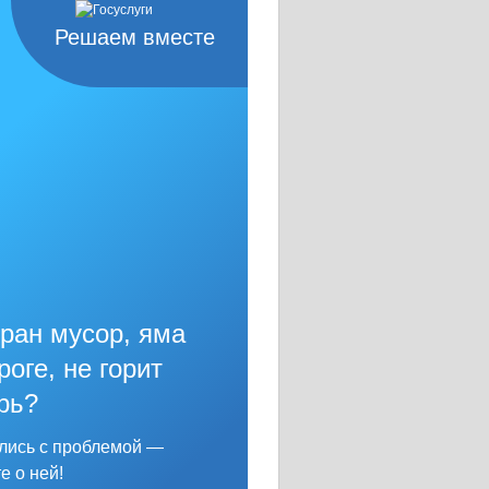
Решаем вместе
ран мусор, яма
роге, не горит
____
рь?
лись с проблемой —
е о ней!