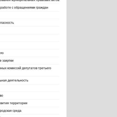
ования муниципальных правовых актов
работе с обращениями граждан
пасность
ело
 закупки
нных комиссий депутатов третьего
ьная деятельность
во
вития территории
родская среда