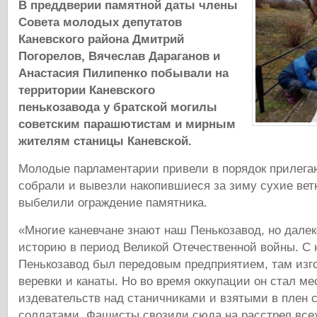
В преддверии памятной даты члены
Совета молодых депутатов
Каневского района Дмитрий
Погорелов, Вячеслав Дараганов и
Анастасия Пилипенко побывали на
территории Каневского
пенькозавода у братской могилы
советским парашютистам и мирным
жителям станицы Каневской.
Молодые парламентарии привели в порядок прилег
собрали и вывезли накопившиеся за зиму сухие ветк
выбелили ограждение памятника.
«Многие каневчане знают наш Пенькозавод, но далек
историю в период Великой Отечественной войны. С 
Пенькозавод был передовым предприятием, там изг
веревки и канаты. Но во время оккупации он стал м
издевательств над станичниками и взятыми в плен 
солдатами. Фашисты свозили сюда на расстрел всех